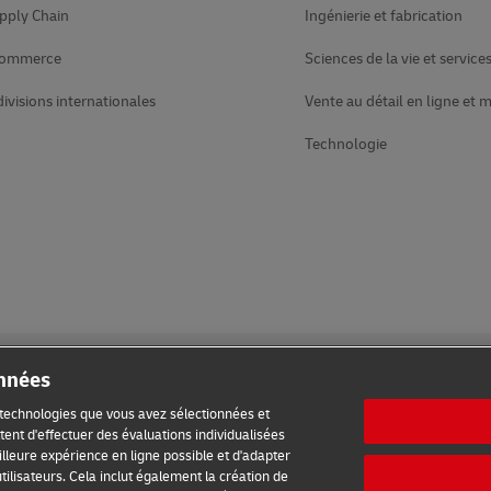
pply Chain
Ingénierie et fabrication
Commerce
Sciences de la vie et service
divisions internationales
Vente au détail en ligne et 
Technologie
onnées
s technologies que vous avez sélectionnées et
ent d'effectuer des évaluations individualisées
meilleure expérience en ligne possible et d'adapter
ilisation
Avis de confidentialité
Informations complémentaires
tilisateurs. Cela inclut également la création de