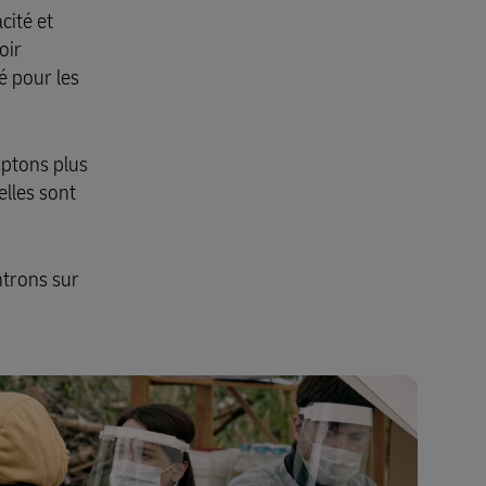
cité et
oir
é pour les
mptons plus
elles sont
ntrons sur