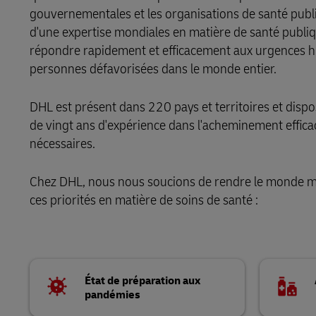
gouvernementales et les organisations de santé publi
LifeTrack
DHL SameDay
d'une expertise mondiales en matière de santé publiq
répondre rapidement et efficacement aux urgences hum
LifeTrack
En savoir plus sur les portails
personnes défavorisées dans le monde entier.
DHL est présent dans 220 pays et territoires et dis
En savoir plus sur les portails
de vingt ans d'expérience dans l'acheminement efficac
nécessaires.
Chez DHL, nous nous soucions de rendre le monde mei
ces priorités en matière de soins de santé :
État de préparation aux
pandémies