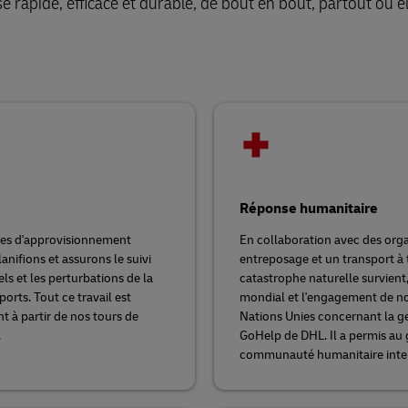
 rapide, efficace et durable, de bout en bout, partout où el
Réponse humanitaire
înes d'approvisionnement
En collaboration avec des org
anifions et assurons le suivi
entreposage et un transport à
ls et les perturbations de la
catastrophe naturelle survient,
orts. Tout ce travail est
mondial et l'engagement de nos
t à partir de nos tours de
Nations Unies concernant la g
.
GoHelp de DHL. Il a permis au 
communauté humanitaire inte