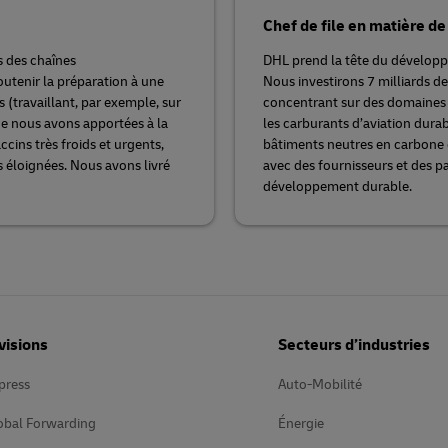
Chef de file en matière 
s des chaînes
DHL prend la tête du dévelop
utenir la préparation à une
Nous investirons 7 milliards de
 (travaillant, par exemple, sur
concentrant sur des domaines te
ue nous avons apportées à la
les carburants d’aviation durab
ccins très froids et urgents,
bâtiments neutres en carbone 
s éloignées. Nous avons livré
avec des fournisseurs et des p
développement durable.
visions
Secteurs d’industries
press
Auto-Mobilité
obal Forwarding
Énergie