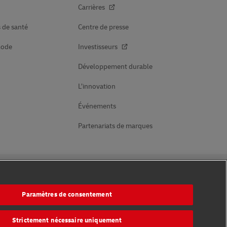
Carrières
s de santé
Centre de presse
mode
Investisseurs
Développement durable
L’innovation
Événements
Partenariats de marques
Suivez-nous
Paramètres de consentement
Strictement nécessaire uniquement