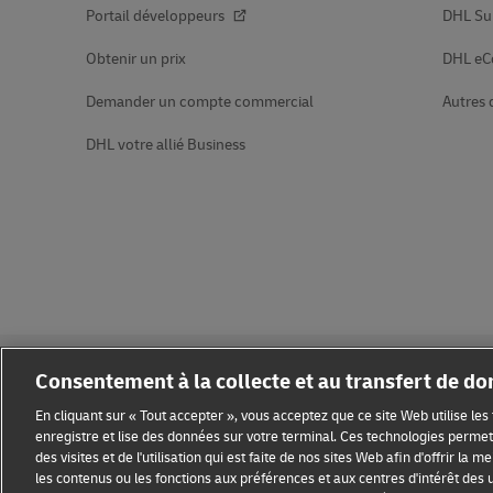
Portail développeurs
DHL Su
Obtenir un prix
DHL e
Demander un compte commercial
Autres 
DHL votre allié Business
Consentement à la collecte et au transfert de d
En cliquant sur « Tout accepter », vous acceptez que ce site Web utilise le
enregistre et lise des données sur votre terminal. Ces technologies permett
des visites et de l'utilisation qui est faite de nos sites Web afin d'offrir la 
Sensibilisation à la fraude
Mention légale
Conditions d’ut
les contenus ou les fonctions aux préférences et aux centres d'intérêt des u