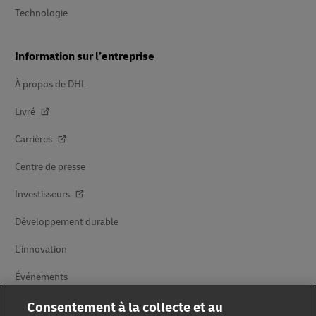
Technologie
Information sur l’entreprise
À propos de DHL
Livré
Carrières
Centre de presse
Investisseurs
Développement durable
L’innovation
Événements
Partenariats de marques
Consentement à la collecte et au