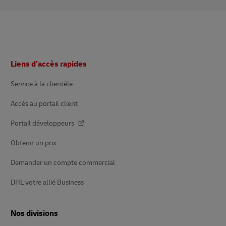
Bas
Liens d’accès rapides
de
page
Service à la clientèle
Accès au portail client
Portail développeurs
Obtenir un prix
Demander un compte commercial
DHL votre allié Business
Nos divisions