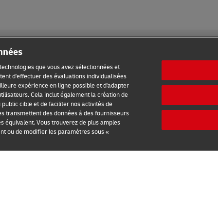
onnées
s technologies que vous avez sélectionnées et
ent d'effectuer des évaluations individualisées
meilleure expérience en ligne possible et d'adapter
ilisation
Avis de confidentialité
Informations complémentaires
tilisateurs. Cela inclut également la création de
ublic cible et de faciliter nos activités de
es transmettent des données à des fournisseurs
es équivalent. Vous trouverez de plus amples
2026 © - all rights reserved
ent ou de modifier les paramètres sous «
Contacter un expert
Trouver une agence locale