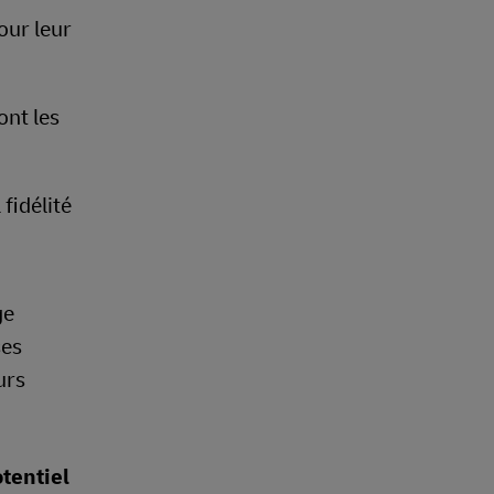
our leur
ont les
fidélité
ge
ses
urs
otentiel