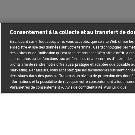
Consentement à la collecte et au transfert de d
En cliquant sur « Tout accepter », vous acceptez que ce site Web utilise le
enregistre et lise des données sur votre terminal. Ces technologies permett
des visites et de l'utilisation qui est faite de nos sites Web afin d'offrir la 
Sensibilisation à la fraude
Mention légale
Conditions d’ut
les contenus ou les fonctions aux préférences et aux centres d'intérêt des u
profils afin de rendre notre offre aussi pratique et adaptée que possible au p
Paramètres des cookies
marketing. Par ailleurs, vous acceptez que les technologies susmentionné
tiers situés dans des pays n'offrant pas un niveau de protection des donné
informations et la possibilité de révoquer votre consentement à tout mom
DHL GLOBAL FORWARDING
Obtenir un prix
Paramètres de consentement ».
Avis de confidentialité
Avis juridique
ouvre
Ouverture
une
d'un
nouvelle
lien
fenêtre
externe