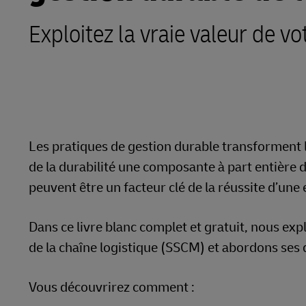
En savoir plus sur les portails
Exploitez la vraie valeur de vo
DHL SameDay
LifeTrack
En savoir plus sur les portails
Les pratiques de gestion durable transforment l
de la durabilité une composante à part entière de
peuvent être un facteur clé de la réussite d’une 
Dans ce livre blanc complet et gratuit, nous exp
de la chaîne logistique (SSCM) et abordons ses 
Vous découvrirez comment :