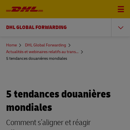
DHL GLOBAL FORWARDING
You
Home
DHL Global Forwarding
are
Actualités et webinaires relatifs au transit de fret
here
5 tendances douanières mondiales
5 tendances douanières
mondiales
Comment s’aligner et réagir