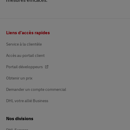
mesures efficaces.
Bas
Liens d’accès rapides
de
page
Service à la clientèle
Accès au portail client
Portail développeurs
Obtenir un prix
Demander un compte commercial
DHL votre allié Business
Nos divisions