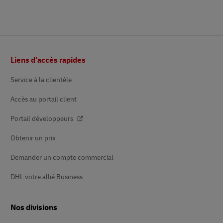
Bas
Liens d’accès rapides
de
page
Service à la clientèle
Accès au portail client
Portail développeurs
Obtenir un prix
Demander un compte commercial
DHL votre allié Business
Nos divisions