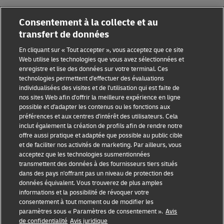
Consentement à la collecte et au
transfert de données
En cliquant sur « Tout accepter », vous acceptez que ce site
Web utilise les technologies que vous avez sélectionnées et
enregistre et lise des données sur votre terminal. Ces
Sensibilisation à la fraude
technologies permettent d'effectuer des évaluations
individualisées des visites et de l'utilisation qui est faite de
Mention légale
nos sites Web afin d'offrir la meilleure expérience en ligne
possible et d'adapter les contenus ou les fonctions aux
Conditions d’utilisation
préférences et aux centres d'intérêt des utilisateurs. Cela
inclut également la création de profils afin de rendre notre
Avis de confidentialité
offre aussi pratique et adaptée que possible au public cible
et de faciliter nos activités de marketing. Par ailleurs, vous
Informations complémentaires
acceptez que les technologies susmentionnées
transmettent des données à des fournisseurs tiers situés
Paramètres des cookies
dans des pays n'offrant pas un niveau de protection des
données équivalent. Vous trouverez de plus amples
Suivez-nous
informations et la possibilité de révoquer votre
consentement à tout moment ou de modifier les
paramètres sous « Paramètres de consentement ».
Avis
de confidentialité
Avis juridique