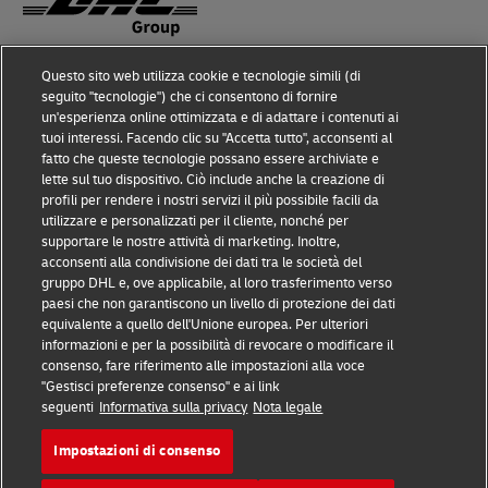
Questo sito web utilizza cookie e tecnologie simili (di
Prevenzione delle frodi
seguito "tecnologie") che ci consentono di fornire
un'esperienza online ottimizzata e di adattare i contenuti ai
Nota legale
tuoi interessi. Facendo clic su "Accetta tutto", acconsenti al
fatto che queste tecnologie possano essere archiviate e
Condizioni d’uso
lette sul tuo dispositivo. Ciò include anche la creazione di
profili per rendere i nostri servizi il più possibile facili da
Informativa sulla privacy
utilizzare e personalizzati per il cliente, nonché per
supportare le nostre attività di marketing. Inoltre,
Altre informazioni
acconsenti alla condivisione dei dati tra le società del
gruppo DHL e, ove applicabile, al loro trasferimento verso
Cookie
paesi che non garantiscono un livello di protezione dei dati
equivalente a quello dell'Unione europea. Per ulteriori
Seguici
informazioni e per la possibilità di revocare o modificare il
consenso, fare riferimento alle impostazioni alla voce
"Gestisci preferenze consenso" e ai link
seguenti
Informativa sulla privacy
Nota legale
Impostazioni di consenso
2026 © - tutti i diritti riservati