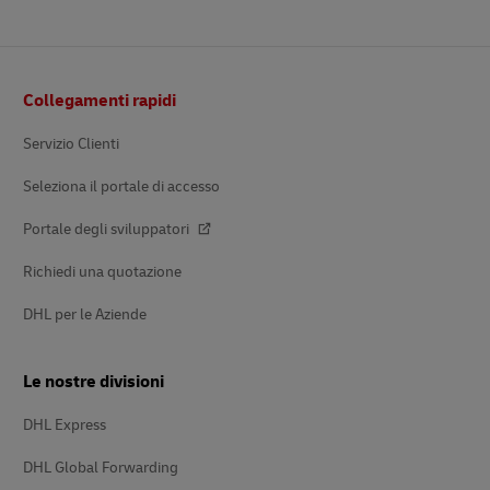
Pie’
Collegamenti rapidi
di
pagina
Servizio Clienti
Seleziona il portale di accesso
Portale degli sviluppatori
Richiedi una quotazione
DHL per le Aziende
Le nostre divisioni
DHL Express
DHL Global Forwarding