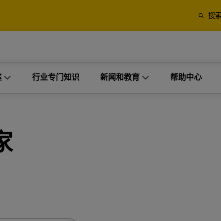
多信息
搜
决方案。
裹
托盘、集装箱和货物
应商（第三方）的理想选择。
业
仅限商务客户
案
多信息
行业专门知识
新闻和教育
帮助中心
 Express 的寄送选项
空运和海运，以及 DHL Globa
Forwarding 的海关和物流服
决方案。
裹
托盘、集装箱和货物
物流解决方案
应商（第三方）的理想选择。
业
仅限商务客户
工业项目
探索 DHL Express
探索货运服务
家
 Express 的寄送选项
空运和海运，以及 DHL Globa
订单管理
Forwarding 的海关和物流服
多式联运解决方案
探索 DHL Express
探索货运服务