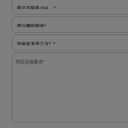
LifeTrack
我
正
在
联
了解我们的门户网站
系
感
DHL，
兴
*
趣
的
服
您
务
每
*
年
特定运输要求*
发
货
几
次？
*