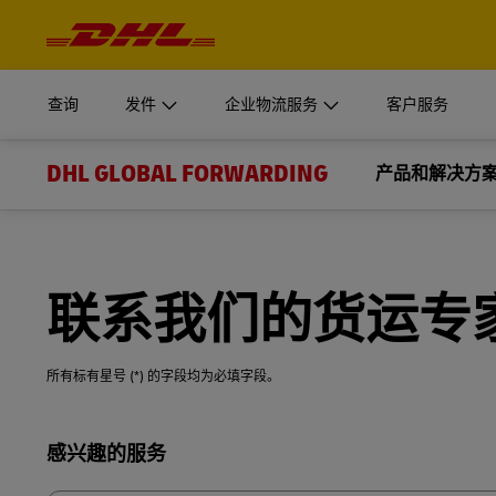
导
航
开始发件
企业物流服务
了解更
与
登录至
内
容
我们的 Supply Chain 部门可为企业级组织创建定制的解
MyDHL+
文件和包
查询
发件
企业物流服务
客户服务
获得报价
了解是什么让 DHL Supply Chain 成为您外包物流供
个人和企
DHL Express Commerce Solution
DHL GLOBAL FORWARDING
开始发件
企业物流服务
产品和解决方
了解更
登录至
了解 DHL
myDHLi
了解 DHL Supply Chain
立即发货
我们的 Supply Chain 部门可为企业级组织创建定制的解
文件和包
MyDHL+
运输
新闻和教育
MySupplyChain
增值服务
获得报价
了解是什么让 DHL Supply Chain 成为您外包物流供
个人和企
DHL Express Commerce Solution
国际空运
最新新闻和网络研讨会
通关服务
申请企业账户
MyGTS
联系我们的货运专
了解 DHL
myDHLi
了解 DHL Supply Chain
国际海运
货运代理教育中心
立即发货
GoGreen
DHL SameDay
所有标有星号 (*) 的字段均为必填字段。
MySupplyChain
铁路货运
中国+X多岸外包
货物运输保险
LifeTrack
申请企业账户
MyGTS
公路运输
Forms
感兴趣的服务
Summary
了解我们的门户网站
DHL SameDay