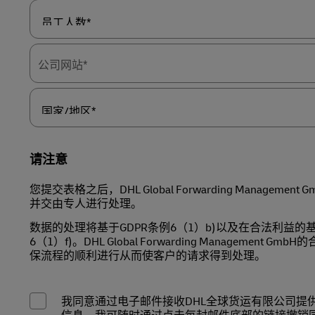
员
工
人
公司网站*
数
*
国
家/
地
请注意
区
*
您提交表格之后，DHL Global Forwarding Managemen
并交由专人进行处理。
数据的处理将基于GDPR条例6（1）b)以及在合法利益的基
6（1）f)。DHL Global Forwarding Management 
保流程的顺利进行从而使客户的请求得到处理。
我同意通过电子邮件接收DHL全球货运有限公司提