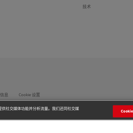
技术
信息
Cookie 设置
版权© 2026 - 版权所有
告、提供社交媒体功能并分析流量。我们还同社交媒
联系专家
查找本地办公室
Cooki