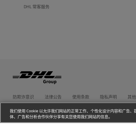
DHL 常客服务
防欺诈意识
法律公告
使用条款
隐私声明
其他
我们使用 Cookie 以允许我们网站的正常工作、个性化设计内容和广
DHL GLOBAL FORWARDING
获得报价
体、广告和分析合作伙伴分享有关您使用我们网站的信息。