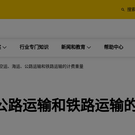
多信息
搜
决方案。
裹
托盘、集装箱和货物
应商（第三方）的理想选择。
业
仅限商务客户
案
多信息
行业专门知识
新闻和教育
帮助中心
 Express 的寄送选项
空运和海运，以及 DHL Globa
Forwarding 的海关和物流服
决方案。
裹
托盘、集装箱和货物
物流解决方案
空运、海运、公路运输和铁路运输的计费重量
应商（第三方）的理想选择。
业
仅限商务客户
工业项目
探索 DHL Express
探索货运服务
 Express 的寄送选项
空运和海运，以及 DHL Globa
订单管理
Forwarding 的海关和物流服
公路运输和铁路运输
多式联运解决方案
探索 DHL Express
探索货运服务