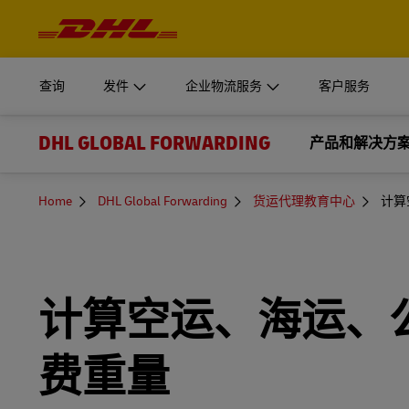
导
航
开始发件
企业物流服务
了解更
与
登录至
内
容
我们的 Supply Chain 部门可为企业级组织创建定制的解
MyDHL+
文件和包
查询
发件
企业物流服务
客户服务
获得报价
了解是什么让 DHL Supply Chain 成为您外包物流供
个人和企
DHL Express Commerce Solution
DHL GLOBAL FORWARDING
开始发件
企业物流服务
产品和解决方
了解更
登录至
了解 DHL
myDHLi
了解 DHL Supply Chain
立即发货
我们的 Supply Chain 部门可为企业级组织创建定制的解
文件和包
MyDHL+
运输
新闻和教育
MySupplyChain
You
增值服务
Home
DHL Global Forwarding
货运代理教育中心
计算
获得报价
are
了解是什么让 DHL Supply Chain 成为您外包物流供
个人和企
here
DHL Express Commerce Solution
国际空运
最新新闻和网络研讨会
通关服务
申请企业账户
MyGTS
了解 DHL
myDHLi
了解 DHL Supply Chain
国际海运
货运代理教育中心
立即发货
GoGreen
DHL SameDay
计算空运、海运、
MySupplyChain
铁路货运
中国+X多岸外包
货物运输保险
LifeTrack
申请企业账户
MyGTS
费重量
公路运输
了解我们的门户网站
DHL SameDay