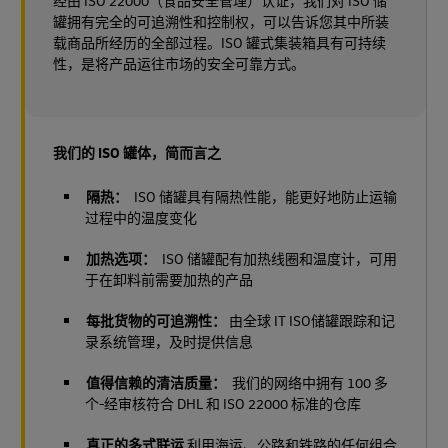
经由 ISO 22000（食品安全管理）认证，我们对 ISO 储
罐拥有完全的可追溯性和控制权，可以告诉您其中所装
载商品所经历的全部过程。ISO 罐式集装箱具有可持续
性，是将产品运往市场的安全可靠方式。
我们的 ISO 罐体，简而言之
隔热：
ISO 储罐具有隔热性能，能更好地防止运输
过程中的温度变化
加热选项：
ISO 储罐配有加热线圈和温度计，可用
于在卸料前需要加热的产品
每批货物的可追溯性：
由全球 IT ISO储罐跟踪和记
录系统管理，及时提供信息
值得信赖的清洁质量：
我们的网络中拥有 100 多
个-经审核符合 DHL 和 ISO 22000 标准的仓库
真正的多式联运
利用海运、公路和铁路的任何组合