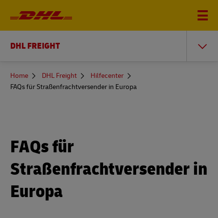
DHL FREIGHT
You
Home
DHL Freight
Hilfecenter
are
FAQs für Straßenfrachtversender in Europa
here
FAQs für
Straßenfrachtversender in
Europa