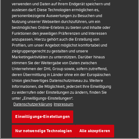
Life Sciences und Healthcare
verwenden und Daten auf Ihrem Endgerät speichern und
auslesen darf. Diese Technologien ermöglichen es,
Einzelhandel und Mode
personenbezogene Auswertungen zu Besuchen und
Nutzung unserer Webseiten durchzuführen, um ein
Technologie
bestmögliches Online-Erlebnis zu bieten und Inhalte oder
Funktionen den jeweiligen Präferenzen und Interessen
anzupassen. Hierzu gehört auch die Erstellung von
Unternehmensinformationen
Profilen, um unser Angebot möglichst komfortabel und
zielgruppengerecht zu gestalten und unsere
Über DHL
Marketingaktivitäten zu unterstützen. Darüber hinaus
stimmen Sie der Weitergabe von Daten zwischen
Stories
Unternehmen der DHL Group sowie, sofern zutreffend,
deren Übermittlung in Länder ohne ein der Europäischen
Jobs und Karriere
Union gleichwertiges Datenschutzniveau zu. Weitere
Informationen, die Möglichkeit, jederzeit Ihre Einwilligung
Pressezentrum
zu widerrufen oder Einstellungen zu ändern, finden Sie
unter „Einwilligungs-Einstellungen“.
Datenschutzerklärung
Impressum
Investoren
Nachhaltigkeit
Einwilligungs-Einstellungen
Innovation
Nur notwendige Technologien
Alle akzeptieren