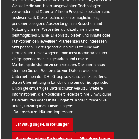
Mit Klick auf „Alle akzeptieren” willigen Sie ein, dass diese
Webseite die von Ihnen ausgewählten Technologien
Datenschutzhinweis
verwenden und Daten auf Ihrem Endgerät speichern und
auslesen darf. Diese Technologien ermöglichen es,
Streitbeilegung
personenbezogene Auswertungen zu Besuchen und
Nutzung unserer Webseiten durchzuführen, um ein
Barrierefreiheit
bestmögliches Online-Erlebnis zu bieten und Inhalte oder
Funktionen den jeweiligen Präferenzen und Interessen
Weitere Informationen
anzupassen. Hierzu gehört auch die Erstellung von
Profilen, um unser Angebot möglichst komfortabel und
Cookie-Einstellungen
zielgruppengerecht zu gestalten und unsere
Marketingaktivitäten zu unterstützen. Darüber hinaus
stimmen Sie der Weitergabe von Daten zwischen
Folge uns
Unternehmen der DHL Group sowie, sofern zutreffend,
deren Übermittlung in Länder ohne ein der Europäischen
Union gleichwertiges Datenschutzniveau zu. Weitere
Informationen, die Möglichkeit, jederzeit Ihre Einwilligung
zu widerrufen oder Einstellungen zu ändern, finden Sie
unter „Einwilligungs-Einstellungen“.
2026 © - all rights reserved
Datenschutzerklärung
Impressum
Einwilligungs-Einstellungen
Nur notwendige Technologien
Alle akzeptieren