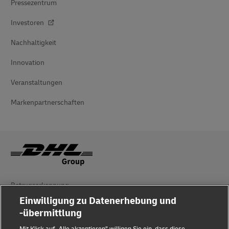
Pressezentrum
Investoren
Nachhaltigkeit
Innovation
Veranstaltungen
Markenpartnerschaften
Betrugserkennung
Einwilligung zu Datenerhebung und
Rechtliche Hinweise
-übermittlung
Nutzungsbedingungen