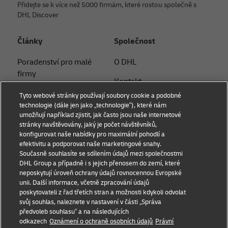
Přidejte se k více než 5000 firmám, které rostou společně s
DHL Discover
Články
Společnost
Poradenství pro malé
O DHL
firmy
Kontakt
Poradenství v oblasti
Tyto webové stránky používají soubory cookie a podobné
Tiskové oddělení
elektronického
technologie (dále jen jako „technologie“), které nám
umožňují například zjistit, jak často jsou naše internetové
obchodování
Udržitelnost
stránky navštěvovány, jaký je počet návštěvníků,
konfigurovat naše nabídky pro maximální pohodlí a
B2B poradenství
Právní informace
efektivitu a podporovat naše marketingové snahy.
Současně souhlasíte se sdílením údajů mezi společnostmi
Logistické poradenství
Podmínky užití
DHL Group a případně i s jejich přenosem do zemí, které
neposkytují úroveň ochrany údajů rovnocennou Evropské
Novinky a postřehy
Ochrana soukromí
unii. Další informace, včetně zpracování údajů
poskytovateli z řad třetích stran a možnosti kdykoli odvolat
Přeprava s DHL
Nastavení souborů cookie
svůj souhlas, naleznete v nastavení v části „Správa
předvoleb souhlasu“ a na následujících
odkazech
Oznámení o ochraně osobních údajů
Právní