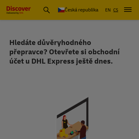
Česká republika
EN
CS
Hledáte důvěryhodného
Otevřete si účet DHL Express pro mez
přepravce? Otevřete si obchodní
účet u DHL Express ještě dnes.