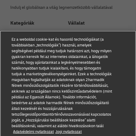
Indulj el globálisan a világ legnemzetközibb vállalatával
Kategóriák
Vállalat
Kisvállalati tanácsadás
Rólunk
Ez a weboldal cookie-kat és hasonló technológiákat (a
Kapcsolat
továbbiakban „technológiák”) használ, amelyek
E-kereskedelmi
segítségével például meg tudjuk határozni azt, hogy milyen
tanácsadás
Sajtóközlemények
gyakran keresik fel az internetes oldalainkat, a látogatók
számát, hogy ajánlatainkat a legkényelmesebben és
B2B tanácsadás
Fenntarthatóság
hatékonyabban tudjuk kialakítani, és hogy támogatni
tudjuk a marketingtevékenységeinket. Ezek a technológiák
Logisztikai tanácsadás
Jogi nyilatkozat
magukban foglalhatják az adatoknak olyan 2harmadik
félnek minősülőszolgáltatók részére történőtovábbítását,
Hírek és betekintések
Használat feltételek
akiknek az országában nincs kellőszintűadatvédelem (mint
például az Egyesült Államok). További információt,
Szállítás DHL-lel
Adatvédelmi nyilatkozat
beleértve az adatok harmadik félnek minősülőszolgáltató
általi kezelését és hozzájárulásának
Cookie beállítások
tetszőlegesidőpontbantörténővisszavonásával kapcsolatos
jogát, a „Hozzájárulási beállítások kezelése” alatti
beállításoknál, valamint az alábbi hivatkozásokon talál
Kövess minket
Adatvédelmi nyilatkozat
Jogi nyilatkozat