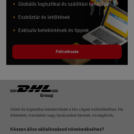
Globális logisztikai és szállítási tanácsok
Eszköztár és letöltések
Exkluzív betekintések és tippek
Feliratkozás
Lábléc
Üzleti és logisztikai betekintések a kkv céged működéséhez. Ha
ötleteket, trendeket vagy tanácsokat keresel, mi segítünk.
Készen állsz vállalkozásod növekedéséhez?