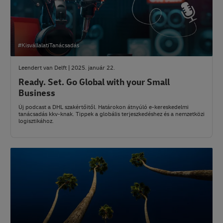
#KisvállalatiTanácsadás
Leendert van Delft | 2025. január 22.
Ready. Set. Go Global with your Small
Business
Új podcast a DHL szakértőitől. Határokon átnyúló e-kereskedelmi
tanácsadás kkv-knak. Tippek a globális terjeszkedéshez és a nemzetközi
logisztikához.