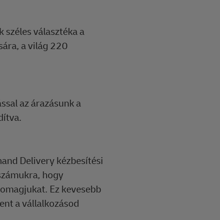
k széles választéka a
ára, a világ 220
ással az árazásunk a
dítva.
and Delivery kézbesítési
 számukra, hogy
csomagjukat. Ez kevesebb
ent a vállalkozásod