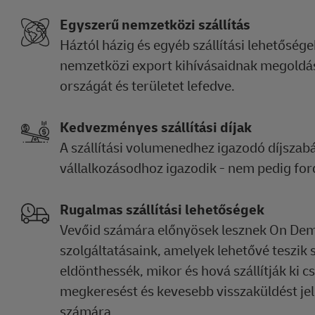
Egyszerű nemzetközi szállítás
Háztól házig és egyéb szállítási lehetősége
nemzetközi export kihívásaidnak megoldás
országát és területet lefedve.
Kedvezményes szállítási díjak
A szállítási volumenedhez igazodó díjszab
vállalkozásodhoz igazodik - nem pedig for
Rugalmas szállítási lehetőségek
Vevőid számára előnyösek lesznek On Dem
szolgáltatásaink, amelyek lehetővé teszik
eldönthessék, mikor és hová szállítják ki 
megkeresést és kevesebb visszaküldést jel
számára.