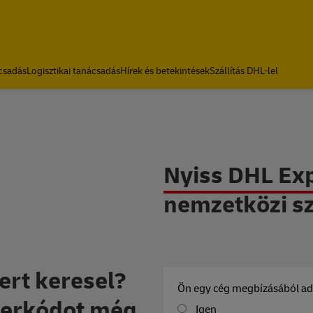
csadás
Logisztikai tanácsadás
Hírek és betekintések
Szállítás DHL-lel
DHL partnerkódot nemzet
Nyiss DHL Ex
nemzetközi sz
ert keresel?
Ön egy cég megbízásából adj
nerkódot még
Igen