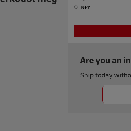
Nem
Are you an i
Ship today with
Previous