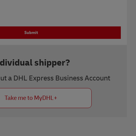
Submit
ndividual shipper?
out a DHL Express Business Account
Take me to MyDHL+
Next