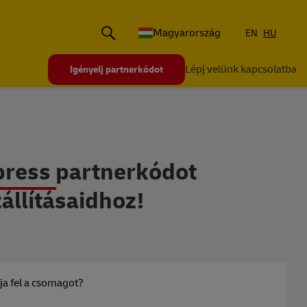
Magyarország
EN
HU
Lépj velünk kapcsolatba
Igényelj partnerkódot
közi szállításaidhoz
press partnerkódot
állításaidhoz!
a fel a csomagot?