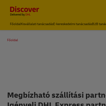
Content and Navigation
Főoldal
Kisvállalati tanácsadás
E-kereskedelmi tanácsadás
B2B taná
Főoldal
Nyiss 
Megbízható szállítási partn
Igényelj DHL Express part