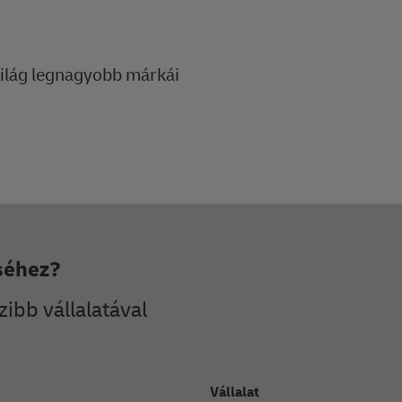
világ legnagyobb márkái
séhez?
zibb vállalatával
Vállalat