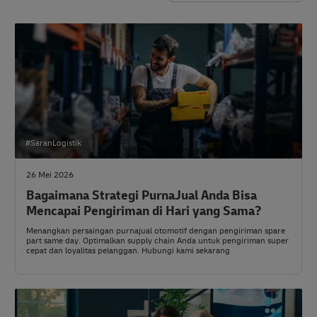
#SaranLogistik
26 Mei 2026
Bagaimana Strategi PurnaJual Anda Bisa
Mencapai Pengiriman di Hari yang Sama?
Menangkan persaingan purnajual otomotif dengan pengiriman spare
part same day. Optimalkan supply chain Anda untuk pengiriman super
cepat dan loyalitas pelanggan. Hubungi kami sekarang