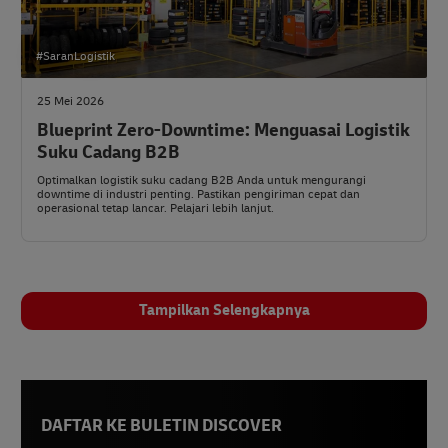
#SaranLogistik
25 Mei 2026
Blueprint Zero-Downtime: Menguasai Logistik
Suku Cadang B2B
Optimalkan logistik suku cadang B2B Anda untuk mengurangi
downtime di industri penting. Pastikan pengiriman cepat dan
operasional tetap lancar. Pelajari lebih lanjut.
Tampilkan Selengkapnya
DAFTAR KE BULETIN DISCOVER