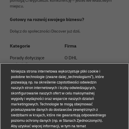
pomogą Ci wyprzedzić konkurencję – jesteś we właściwym
miejscu.
Gotowy na rozwój swojego biznesu?
Dołącz do społeczności Discover już dziś.
Kategorie
Firma
Porady dotyczące
O DHL
małych firm
Skontaktuj się z nami
Niniejsza strona internetowa wykorzystuje pliki cookie i
Porady dotyczące e-
podobne technologie (zwane dalej „technologiami”), które
Centrum prasowe
commerce
pozwalają np. na określenie częstotliwości odwiedzin
naszych stron internetowych i liczby odwiedzających,
Zrównoważony rozwój
Eksperckie porady B2B
skonfigurowanie naszych ofert w celu maksymalnej
wygody i wydajności oraz wsparcie naszych działań
Informacje prawne
Porady logistyczne
marketingowych. Technologie te mogą obejmować
przekazywanie danych do dostawców zewnętrznych z
Warunki korzystania
Wiedza i inspiracje
siedzibami w krajach, które nie gwarantują odpowiedniego
poziomu ochrony danych (np. w Stanach Zjednoczonych).
Polityka prywatności
Wysyłka z DHL
Aby uzyskać więcej informacji, w tym na temat