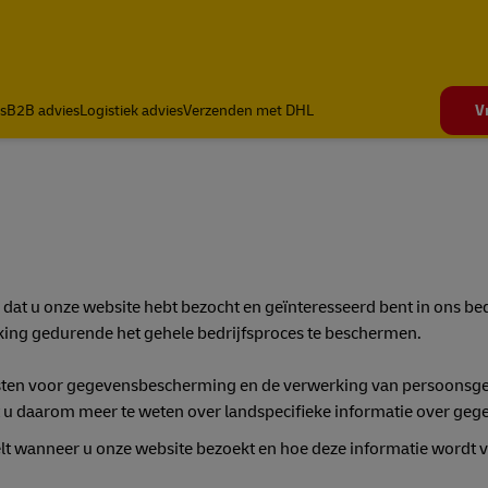
s
B2B advies
Logistiek advies
Verzenden met DHL
V
dat u onze website hebt bezocht en geïnteresseerd bent in ons bed
ing gedurende het gehele bedrijfsproces te beschermen.
isten voor gegevensbescherming en de verwerking van persoonsgege
 u daarom meer te weten over landspecifieke informatie over ge
t wanneer u onze website bezoekt en hoe deze informatie wordt v