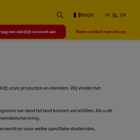
België
FR
NL
EN
raag een zakelijk account aan
Neem contact met ons op
rijf, onze producten en diensten. Wij vinden het
vens van land tot land kunnen verschillen. Als u de
gevensbescherming.
erwerkt en voor welke specifieke doeleinden.