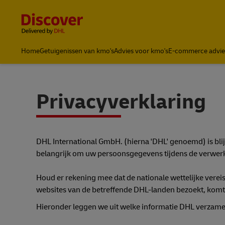
Content and Navigation
Home
Getuigenissen van kmo's
Advies voor kmo's
E-commerce advie
Privacyverklaring
DHL International GmbH. (hierna 'DHL' genoemd) is blij 
belangrijk om uw persoonsgegevens tijdens de verwerk
Houd er rekening mee dat de nationale wettelijke vere
websites van de betreffende DHL-landen bezoekt, komt
Hieronder leggen we uit welke informatie DHL verzamel