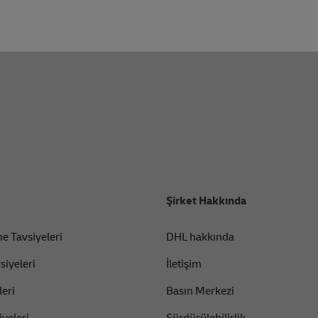
Şirket Hakkında
e Tavsiyeleri
DHL hakkında
siyeleri
İletişim
eri
Basın Merkezi