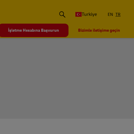
Turkiye
EN
TR
İşletme Hesabına Başvurun
Bizimle iletişime geçin