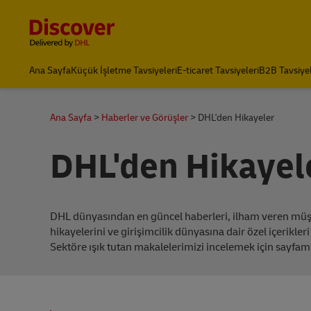
Content and Navigation
Discover Türkiye
Ana Sayfa
Küçük İşletme Tavsiyeleri
E-ticaret Tavsiyeleri
B2B Tavsiyel
Ana Sayfa
Haberler ve Görüşler
DHL'den Hikayeler
DHL'den Hikayel
DHL dünyasından en güncel haberleri, ilham veren müşt
hikayelerini ve girişimcilik dünyasına dair özel içerikleri
Sektöre ışık tutan makalelerimizi incelemek için sayfamı