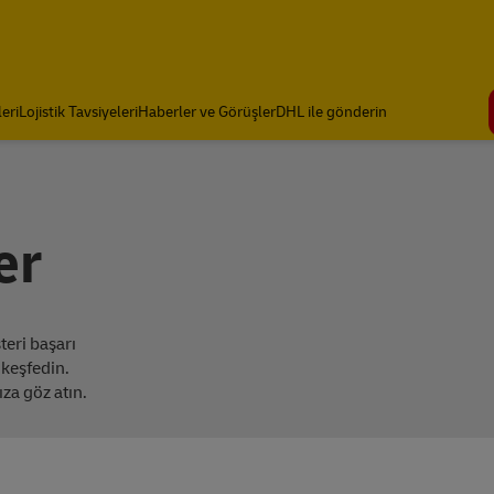
eri
Lojistik Tavsiyeleri
Haberler ve Görüşler
DHL ile gönderin
er
eri başarı
 keşfedin.
za göz atın.