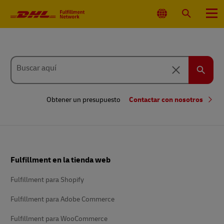
Navegación
principal
Seleccionar
Buscar
Menú
ubicación
Mientras
escribe,
Buscar aquí
utilice
Eliminar
las
teclas
Buscar
de
flecha
Obtener un presupuesto
Contactar con nosotros
arriba
y
abajo
para
elegir
los
elementos
de
Pie
autocompletar.
Fulfillment en la tienda web
de
página
Fulfillment para Shopify
Fulfillment para Adobe Commerce
Fulfillment para WooCommerce