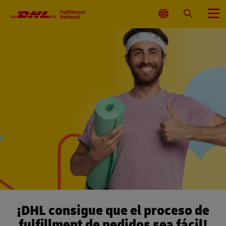
Navegación
principal
Seleccionar
Buscar
Menú
ubicación
¡DHL consigue que el proceso de
fulfillment de pedidos sea fácil!