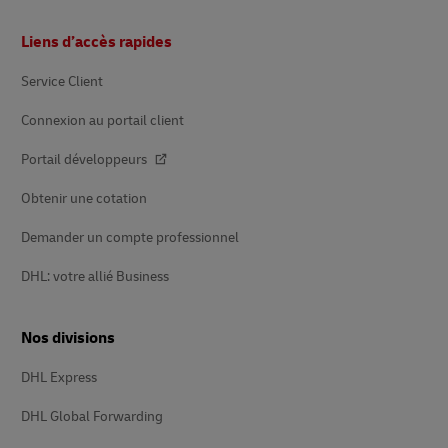
Pied
Liens d’accès rapides
de
page
Service Client
Connexion au portail client
Portail développeurs
Obtenir une cotation
Demander un compte professionnel
DHL: votre allié Business
Nos divisions
DHL Express
DHL Global Forwarding