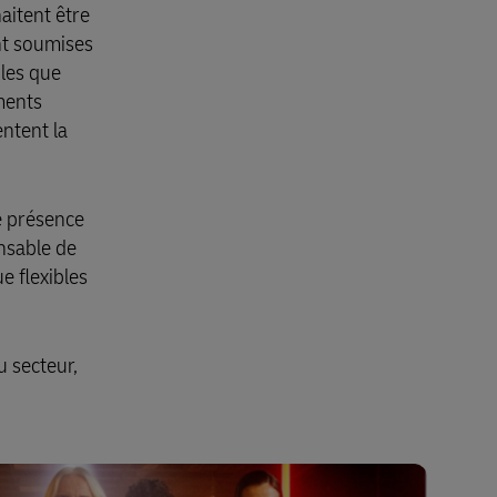
aitent être
nt soumises
bles que
ments
entent la
e présence
nsable de
e flexibles
u secteur,