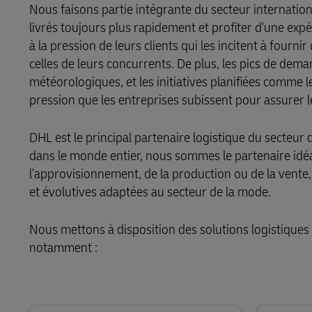
Nous faisons partie intégrante du secteur internati
DHL SameDay
livrés toujours plus rapidement et profiter d'une ex
MyGTS
à la pression de leurs clients qui les incitent à fourn
LifeTrack
DHL SameDay
celles de leurs concurrents. De plus, les pics de de
météorologiques, et les initiatives planifiées comme 
LifeTrack
En savoir plus sur les portails
pression que les entreprises subissent pour assurer le
DHL est le principal partenaire logistique du secteu
En savoir plus sur les portails
dans le monde entier, nous sommes le partenaire idéa
l'approvisionnement, de la production ou de la vente,
et évolutives adaptées au secteur de la mode.
Nous mettons à disposition des solutions logistiques
notamment :