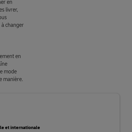
ner en
s livrer,
ous
s à changer
nnement en
aîne
 de mode
re manière.
le et internationale