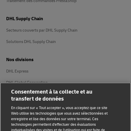
Traitement des commandes PrestaShop
DHL Supply Chain
Secteurs couverts par DHL Supply Chain
Solutions DHL Supply Chain
Nos divisions
DHL Express
DHL Global Forwarding
Consentement à la collecte et au
DHL Supply Chain
transfert de données
DHL eCommerce
En cliquant sur « Tout accepter », vous acceptez que ce site
Web utilise les technologies que vous avez sélectionnées et
DHL Freight
enregistre et lise des données sur votre terminal. Ces
technologies permettent d'effectuer des évaluations
individualisées des visites et de l'utilisation qui est faite de