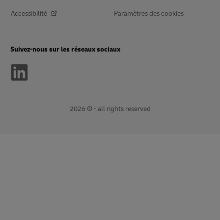
Accessibilité
Paramètres des cookies
Suivez-nous sur les réseaux sociaux
2026 © - all rights reserved
Ouvre
Ouvre
une
le
nouvelle
lien
fenêtre
externe