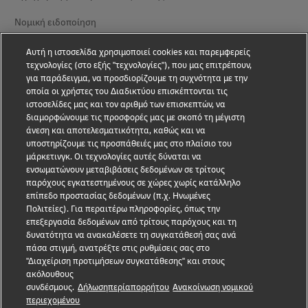
Νομική ειδοποίηση
Όροι χρήσης
Αυτή η ιστοσελίδα χρησιμοποιεί cookies και παρεμφερείς
τεχνολογίες (στο εξής "τεχνολογίες"), που μας επιτρέπουν,
Προστασία δεδομένων
για παράδειγμα, να προσδιορίζουμε τη συχνότητα με την
οποία οι χρήστες του Διαδικτύου επισκέπτονται τις
Προσβασιμότητα
ιστοσελίδες μας και τον αριθμό των επισκεπτών, να
διαμορφώνουμε τις προσφορές μας με σκοπό τη μέγιστη
Επιπλέον Πληροφορίες
άνεση και αποτελεσματικότητα, καθώς και να
υποστηρίζουμε τις προσπάθειές μας στο πλαίσιο του
Ρυθμίσεις cookies
μάρκετινγκ. Οι τεχνολογίες αυτές δύναται να
ενσωματώνουν μεταβιβάσεις δεδομένων σε τρίτους
παρόχους εγκατεστημένους σε χώρες χωρίς κατάλληλο
Ακολουθήστε μας
επίπεδο προστασίας δεδομένων (π.χ. Ηνωμένες
Πολιτείες). Για περαιτέρω πληροφορίες, όπως την
επεξεργασία δεδομένων από τρίτους παρόχους και τη
δυνατότητα να ανακαλέσετε τη συγκατάθεσή σας ανά
πάσα στιγμή, ανατρέξτε στις ρυθμίσεις σας στο
"Διαχείριση προτιμήσεων συγκατάθεσης" και στους
2026 © - all rights reserved
ακόλουθους
συνδέσμους.
Δήλωσηπερίαπορρήτου
Ανακοίνωση νομικού
περιεχομένου