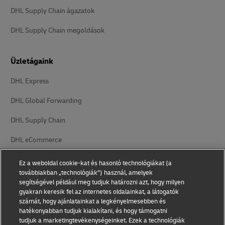
DHL Supply Chain ágazatok
DHL Supply Chain megoldások
Üzletágaink
DHL Express
DHL Global Forwarding
DHL Supply Chain
DHL eCommerce
DHL Freight
Ez a weboldal cookie-kat és hasonló technológiákat (a
továbbiakban „technológiák”) használ, amelyek
segítségével például meg tudjuk határozni azt, hogy milyen
gyakran keresik fel az internetes oldalainkat, a látogatók
számát, hogy ajánlatainkat a legkényelmesebben és
hatékonyabban tudjuk kialakítani, és hogy támogatni
tudjuk a marketingtevékenységeinket. Ezek a technológiák
Adatvédelmi nyilatkozat
Jogi nyilatkozat