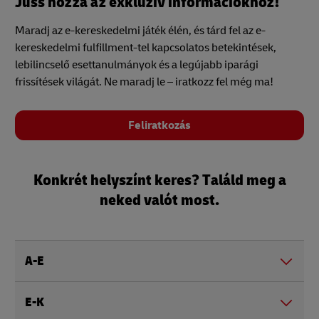
Juss hozzá az exkluzív információkhoz!
Maradj az e-kereskedelmi játék élén, és tárd fel az e-
kereskedelmi fulfillment-tel kapcsolatos betekintések,
lebilincselő esettanulmányok és a legújabb iparági
frissítések világát. Ne maradj le – iratkozz fel még ma!
Feliratkozás
Konkrét helyszínt keres? Találd meg a
neked valót most.
A-E
E-K