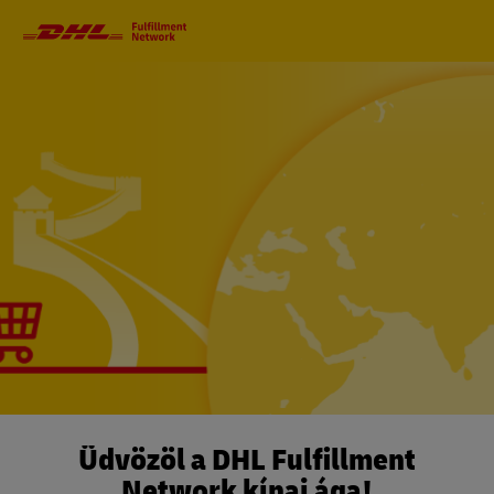
Elsődleges
navigáció
Üdvözöl a DHL Fulfillment
Network kínai ága!