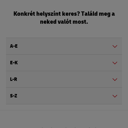
Konkrét helyszínt keres? Találd meg a
neked valót most.
A-E
E-K
L-R
S-Z
Lábléc