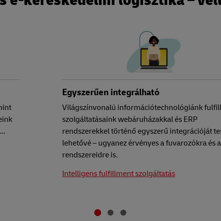
és e-kereskedelmi logisztika – ve
Egyszerűen integrálható
mint
Világszínvonalú információtechnológiánk fulfi
eink
szolgáltatásaink webáruházakkal és ERP
z…
rendszerekkel történő egyszerű integrációját te
lehetővé – ugyanez érvényes a fuvarozókra és a
rendszereidre is.
Intelligens fulfillment szolgáltatás