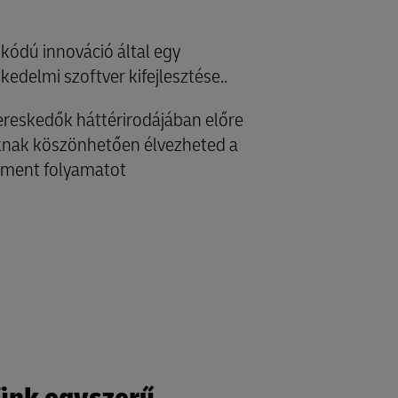
skódú innováció által egy
kedelmi szoftver kifejlesztése..
reskedők háttérirodájában előre
nknak köszönhetően élvezheted a
llment folyamatot