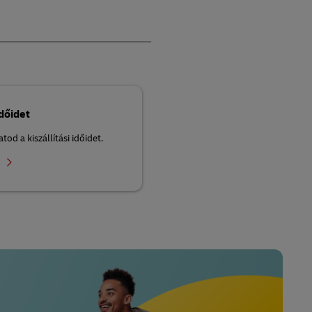
időidet
d a kiszállítási időidet.
r