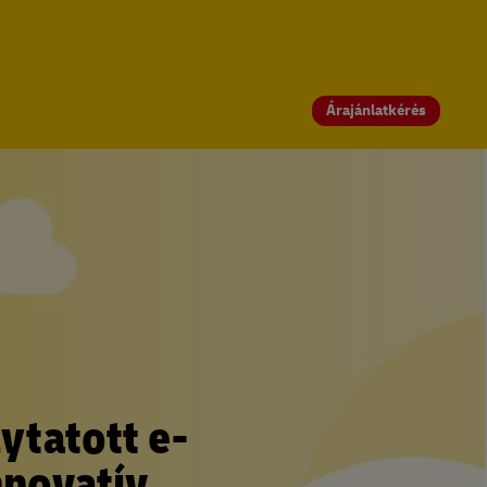
Árajánlatkérés
ytatott e-
novatív.