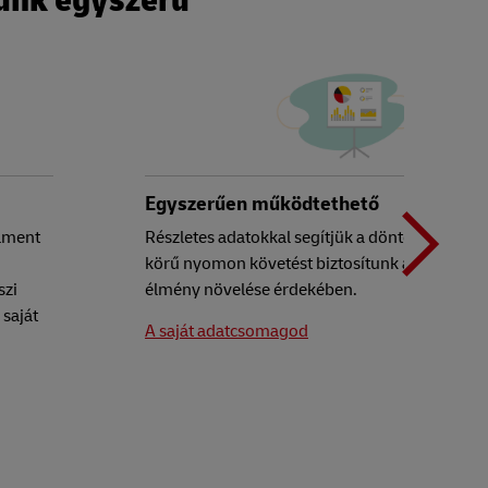
lünk egyszerű
K
Egyszerűen működtethető
llment
Részletes adatokkal segítjük a döntéshozatalt, 
körű nyomon követést biztosítunk a fogyasztó
s
szi
élmény növelése érdekében.
 saját
A saját adatcsomagod