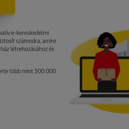
vatív e-kereskedelmi
iztosít számodra, amire
uház létrehozásához és
zerte több mint 300 000