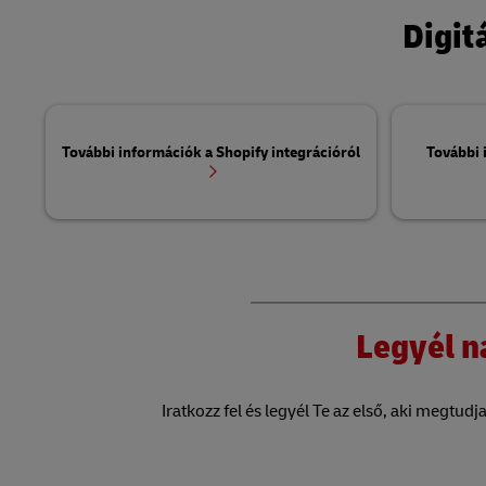
Digit
További információk a Shopify integrációról
További
Legyél n
Iratkozz fel és legyél Te az első, aki megtud