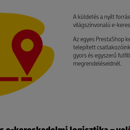
A küldetés a nyílt forrá
világszínvonalú e-keres
Az egyes PrestaShop ke
telepített csatlakozói
gyors és egyszerű fulfi
megrendeléseidnél.