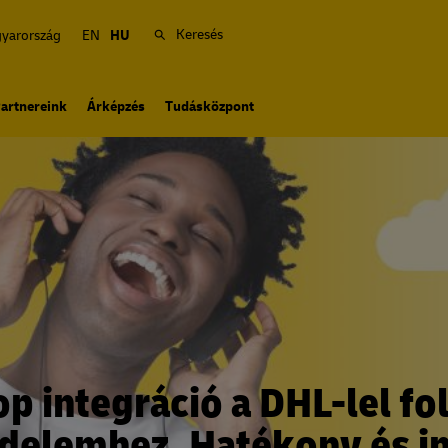
Keresés
yarország
EN
HU
artnereink
Árképzés
Tudásközpont
p integráció a DHL-lel fol
delemhez. Hatékony és in