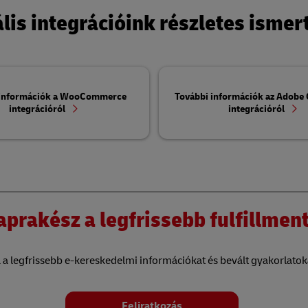
ális integrációink részletes ismer
 információk a WooCommerce
További információk az Adob
integrációról
integrációról
aprakész a legfrissebb fulfillment
ja a legfrissebb e-kereskedelmi információkat és bevált gyakorlatok
Feliratkozás