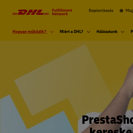
Navigáció
és
tartalom
Bejelentkezés
Mag
Elsődleges
navigáció
Hogyan működik?
Miért a DHL?
Hálózatunk
P
PrestaSho
kereske