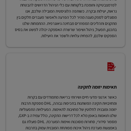
לפרמצבטיקה ותומכת בלקוחות עם כלי הניהול הדרושים להבטחת
נראות, יעילות ובקרה. כשותפה הלוגיסטית המובילה שלכם, אנו
מסוגלים לספק מענה מהיר לכל הפרעה ולאפשר מעברים חלקים בין
מתקנים ותהליכים המפוזרים מבחינה גיאוגרפית. ההתמחות שלנו
בתכנון, תפעול, ניהול ושיפור שרשרת האספקה יכולה לפשט את בסיס
הספקים שלכם, להפחית עלויות ולשפר את היעילות.
תאימות יזומה לתקינה
כאשר ארגוני מדעי חיים ושירותי בריאות מתמודדים עם בקרות
ומחויבויות תקינה המשתנות בתכיפות גבוהה, DHL מספקת תרבות
יזומה ומובנית לחלוטין של מחויבות לתאימות. הפעילויות התפעוליות
שלנו תואמות באופן מלא לכל דרישות התקינה, כולל עמידה ב-GXP,
מספור סידורי, סחורות מסוכנות ואימות המערכת. DHL פועלת גם
באמצעות מערכת ניהול איכות מפותחת המובנית עמוק בתרבות