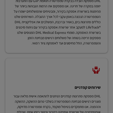
DHL מספקת הובלה בבקרת טמפרטורה תואמת GxP עם התערבות
יזומה במקרה של חריגה. אנו מספקים את הרמות הגבוהות ביותר של
מהימנות בשרשרת אספקה בקירור, ומבטיחים שהמשלוחים ישמרו על
הטמפרטורה הנכונה באופן עקבי לכל אורך ההובלה. השירותים שלנו
כוללים פתרונות בים, באוויר וברכבת, המשלבים את אפליקציית DHL
LifeTrack®‎ למעקב אחר שרשרת אספקה בקירור עם ניתוח סיכונים
בשרשרת האספקה. מומחי DHL Medical Express המנוסים שלנו
מספקים זרימה בטוחה של משלוחים רגישים מבחינת הזמן
והטמפרטורה, החל מחיסונים ועד לאספקת ציוד רפואי.
שירותים קפדניים
DHL מספקת פתרונות קפדניים הניתנים להתאמה אישית מלאה עבור
מוצרים רגישים מבחינת הטמפרטורה בשלבי טרום ההשקה, ההשקה
וההפצה. אנו מתמקדים בטיפול מוקפד, בקרת טמפרטורה מדויקת,
אופטימיזציה של שרשרת אספקה בקירור וניטור בזמן אמת, שכולם