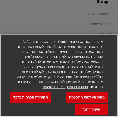
מידע אודות הונאה
הצהרה משפטית
תנאי שימוש
אתר זה משתמש בקובצי Cookie ובטכנולוגיות דומות (להלן
מדיניות הפרטיות
"טכנולוגיות"), אשר מאפשרות לנו, לדוגמה, לקבוע באיזו תדירות
משתמשים מבקרים בדפי האינטרנט שלנו, מספר המבקרים,
הצהרת נגישות
להתאים את ההצעות שלנו למרב הנוחות והיעילות ולתמוך
במאמצי השיווק שלנו. טכנולוגיות אלה עשויות לכלול העברות
מידע נוסף
נתונים לספקי צד-שלישי שנמצאים בארצות שאין בהן רמה
מספקת של הגנה על נתונים (כגון ארה"ב). לקבלת מידע נוסף,
הגדרות קובצי Cookie
כולל אופן העיבוד של נתונים על ידי ספקי צד-שלישי וכיצד לבטל
את הסכמתך בכל עת, ניתן לעיין בהגדרות תחת "ניהול העדפות
ההסכמה"
הצהרת פרטיות
הצהרה משפטית
עקבו אחרינו
ניהול העדפות ההסכמה
תקשורת הכרחית בלבד
אישור להכל