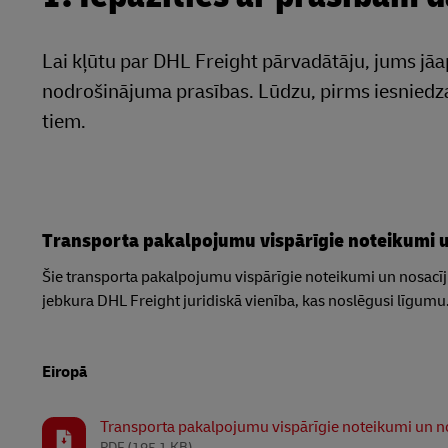
Lai kļūtu par DHL Freight pārvadātāju, jums jā
nodrošinājuma prasības. Lūdzu, pirms iesniedza
tiem.
Transporta pakalpojumu vispārīgie noteikumi 
Šie transporta pakalpojumu vispārīgie noteikumi un nosacī
jebkura DHL Freight juridiskā vienība, kas noslēgusi līgumu
Eiropā
Transporta pakalpojumu vispārīgie noteikumi un n
PDF
(195.1 KB)