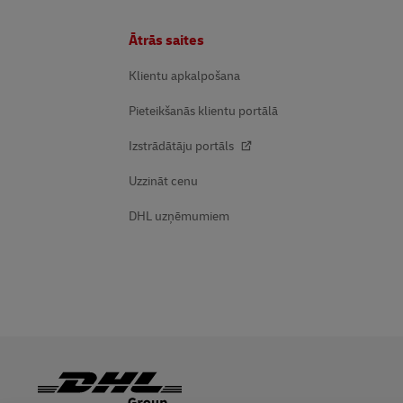
Kājene
Ātrās saites
Klientu apkalpošana
Pieteikšanās klientu portālā
Izstrādātāju portāls
Uzzināt cenu
DHL uzņēmumiem