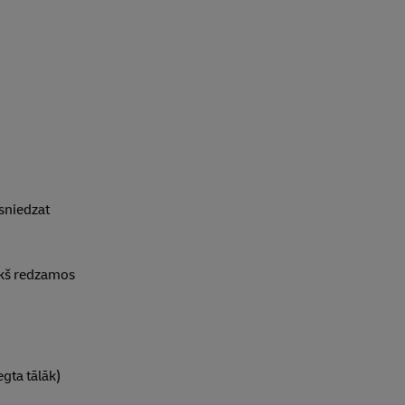
sniedzat
iekš redzamos
egta tālāk)