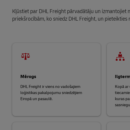
LifeTrack
Kļūstiet par DHL Freight pārvadātāju un izmantojiet m
MyGTS
priekšrocībām, ko sniedz DHL Freight, un pieteikties 
Uzzināt par portāliem
DHL SameDay
LifeTrack
Uzzināt par portāliem
Mērogs
Ilgterm
DHL Freight ir viens no vadošajiem
Kopā ar
loģistikas pakalpojumu sniedzējiem
tiecamie
Eiropā un pasaulē.
kuras pa
sasniegu