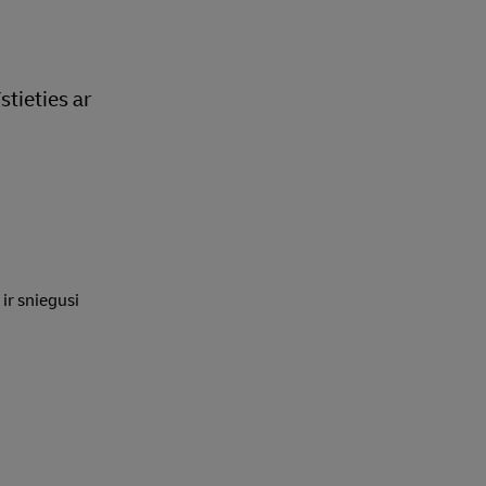
tieties ar
ir sniegusi