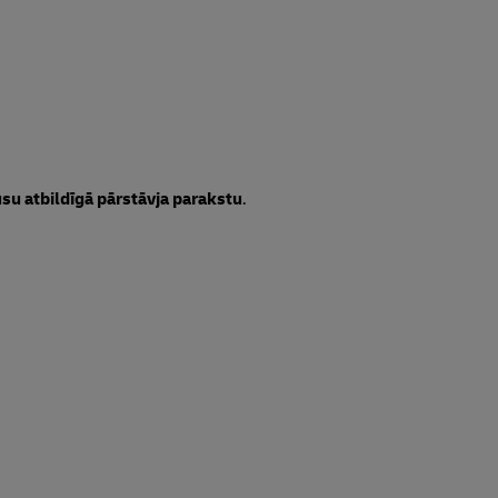
ūsu atbildīgā pārstāvja parakstu
.