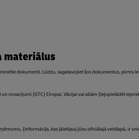
a materiālus
 minētie dokumenti. Lūdzu, sagatavojiet šos dokumentus, pirms ie
 un nosacījumi (GTC) Eiropai, Vācijai vai abām (lejupielādēt iepr
ēmumu. (Informācija, kas jāiekļauj jūsu oficiālajā veidlapā, ir sni