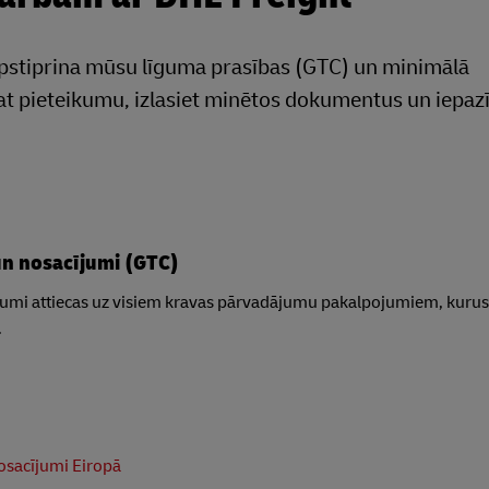
apstiprina mūsu līguma prasības (GTC) un minimālā
t pieteikumu, izlasiet minētos dokumentus un iepazīs
un nosacījumi (GTC)
jumi attiecas uz visiem kravas pārvadājumu pakalpojumiem, kurus 
.
osacījumi Eiropā