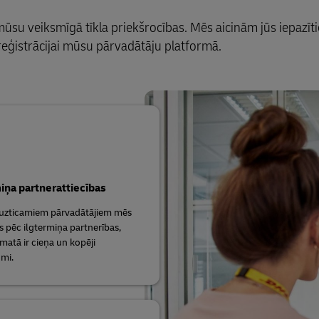
ūsu veiksmīgā tīkla priekšrocības. Mēs aicinām jūs iepazīti
reģistrācijai mūsu pārvadātāju platformā.
iņa partnerattiecības
 uzticamiem pārvadātājiem mēs
s pēc ilgtermiņa partnerības,
matā ir cieņa un kopēji
mi.