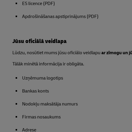
ES licence (PDF)
Apdrošināšanas apstiprinājums (PDF)
Jūsu oficiālā veidlapa
Lūdzu, nosūtiet mums jūsu oficiālo veidlapu
ar zīmogu un j
Tālāk minētā informācija ir obligāta.
Uzņēmuma logotips
Bankas konts
Nodokļu maksātāja numurs
Firmas nosaukums
Adrese