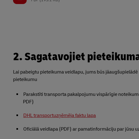
2. Sagatavojiet pieteikum
Lai pabeigtu pieteikuma veidlapu, jums būs jāaugšupielādē
pieteikumu
Parakstīti transporta pakalpojumu vispārīgie noteikumi
PDF)
DHL transportuzņēmēja faktu lapa
Oficiālā veidlapa (PDF) ar pamatinformāciju par jūsu uzņ