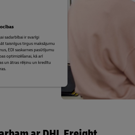
rocības
i sadarbībai ir svarīgi
āt taisnīgus tirgus maksājumu
us, EDI saskarnes pasūtījumu
bas optimizēšanai, kā arī
as un ātras rēķinu un kredītu
as.
darbam ar DHL Freight