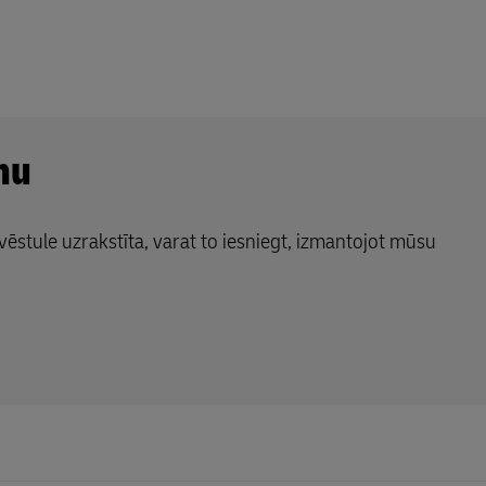
mu
vēstule uzrakstīta, varat to iesniegt, izmantojot mūsu