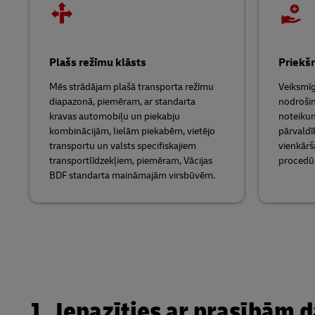
Plašs režīmu klāsts
Priekš
Mēs strādājam plašā transporta režīmu
Veiksmīga
diapazonā, piemēram, ar standarta
nodrošin
kravas automobiļu un piekabju
noteikum
kombinācijām, lielām piekabēm, vietējo
pārvaldī
transportu un valsts specifiskajiem
vienkārš
transportlīdzekļiem, piemēram, Vācijas
procedūr
BDF standarta maināmajām virsbūvēm.
1. Iepazīties ar prasībām 