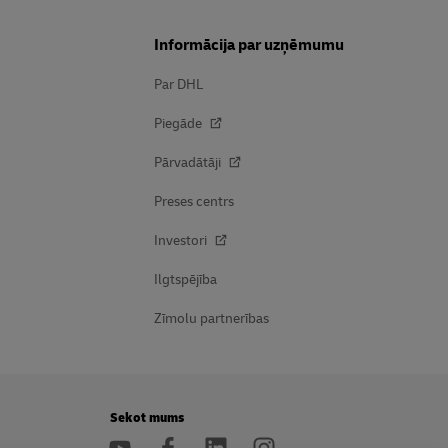
Informācija par uzņēmumu
Par DHL
Piegāde
Pārvadātāji
Preses centrs
Investori
Ilgtspējība
Zīmolu partnerības
Sekot mums