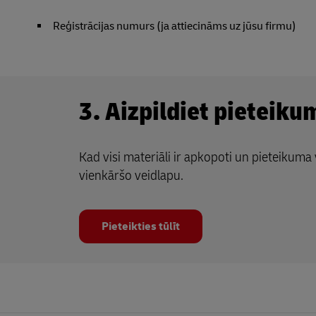
Reģistrācijas numurs (ja attiecināms uz jūsu firmu)
3. Aizpildiet pieteiku
Kad visi materiāli ir apkopoti un pieteikuma 
vienkāršo veidlapu.
Pieteikties tūlīt