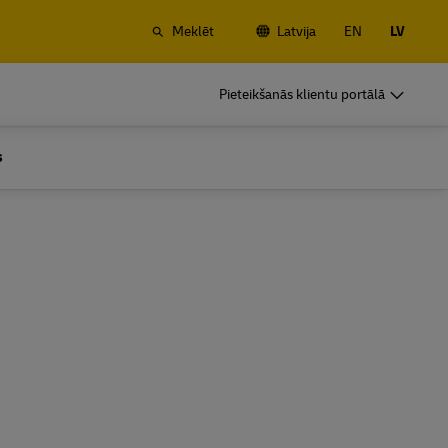
Meklēt
Latvija
EN
LV
s
DHL uzņēmumiem
Pieteikšanās klientu portālā
Bieži sūtījumi
elzceļa
Ja sūtījumi ir regulāri vai bieži, uzziniet
s
itošanas
par priekšrocībām, atverot klienta kontu
s
DHL uzņēmumiem
Bieži sūtījumi
umu
Biežu pārvadājumu iespējas
elzceļa
Ja sūtījumi ir regulāri vai bieži, uzziniet
itošanas
par priekšrocībām, atverot klienta kontu
umu
Biežu pārvadājumu iespējas