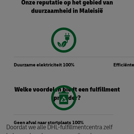
Onze reputatie op het gebied van
duurzaamheid in Maleisië
Duurzame elektriciteit 100%
Efficiënt
Welke voordelen biedt een fulfillment
provider?
Geen afval naar stortplaats 100%
Doordat we alle DHL-fulfillmentcentra zelf