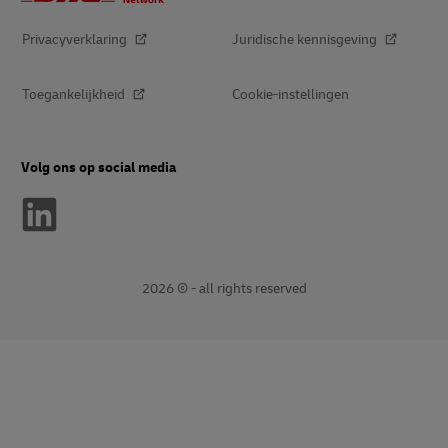
Privacyverklaring
Juridische kennisgeving
Toegankelijkheid
Cookie-instellingen
Volg ons op social media
2026 © - all rights reserved
Open
Open
nieuw
externe
venster
link