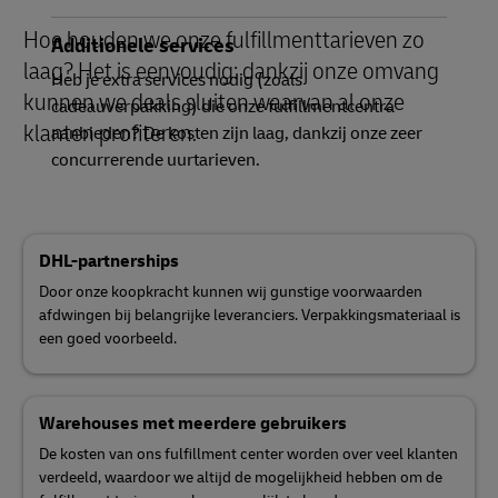
Hoe houden we onze fulfillmenttarieven zo
Additionele services
laag? Het is eenvoudig: dankzij onze omvang
Heb je extra services nodig (zoals
kunnen we deals sluiten waarvan al onze
cadeauverpakking) die onze fulfillmentcentra
klanten profiteren
aanbieden? De kosten zijn laag, dankzij onze zeer
.
concurrerende uurtarieven.
DHL-partnerships
Door onze koopkracht kunnen wij gunstige voorwaarden
afdwingen bij belangrijke leveranciers. Verpakkingsmateriaal is
een goed voorbeeld.
Warehouses met meerdere gebruikers
De kosten van ons fulfillment center worden over veel klanten
verdeeld, waardoor we altijd de mogelijkheid hebben om de