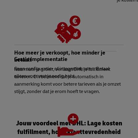
je kosten 
Hoe meer je verkoopt, hoe minder je
Gratis implementatie
betaalt
Geen configuratie- of integratiekosten. Betaal
Naarmate je groeit, verlaagt DHL je fulfillment
alleen voor wat je nodig hebt
tarieven. Dit betekent dat je automatisch in
aanmerking komt voor betere tarieven als je omzet
stijgt, zonder dat je erom hoeft te vragen.
Jouw voordeel met DHL: Lage kosten
fulfillment, hoge klanttevredenheid