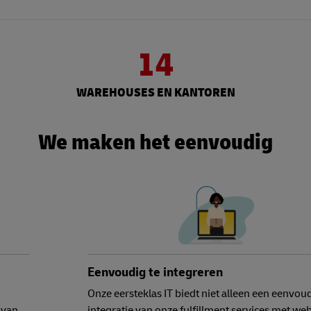
14
WAREHOUSES EN KANTOREN
We maken het eenvoudig
Eenvoudig te integreren
Onze eersteklas IT biedt niet alleen een eenvou
 van
integratie van onze fulfillment services met w