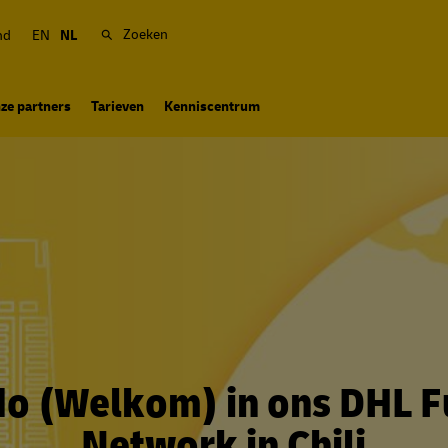
Zoeken
nd
EN
NL
ze partners
Tarieven
Kenniscentrum
o (Welkom) in ons DHL F
Network in Chili