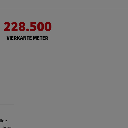
228.500
VIERKANTE METER
dige
ebshops