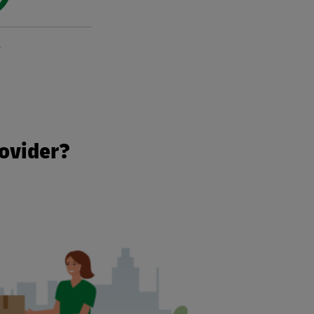
%
rovider?