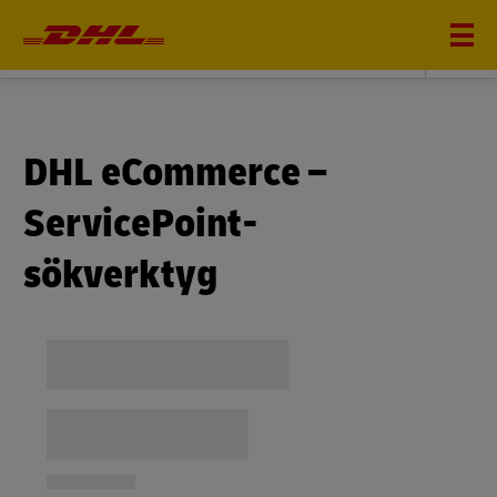
DHL eCommerce
DHL eCommerce –
ServicePoint-
sökverktyg