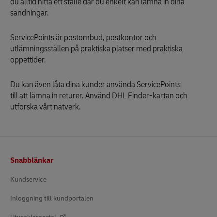
du alltid hitta ett ställe där du enkelt kan lämna in dina
sändningar.
ServicePoints är postombud, postkontor och
utlämningsställen på praktiska platser med praktiska
öppettider.
Du kan även låta dina kunder använda ServicePoints
till att lämna in returer. Använd DHL Finder-kartan och
utforska vårt nätverk.
Footer
Snabblänkar
Kundservice
Inloggning till kundportalen