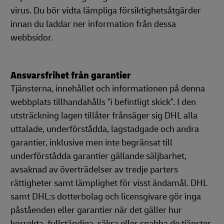
virus. Du bör vidta lämpliga försiktighetsåtgärder
innan du laddar ner information från dessa
webbsidor.
Ansvarsfrihet från garantier
Tjänsterna, innehållet och informationen på denna
webbplats tillhandahålls "i befintligt skick". I den
utsträckning lagen tillåter frånsäger sig DHL alla
uttalade, underförstådda, lagstadgade och andra
garantier, inklusive men inte begränsat till
underförstådda garantier gällande säljbarhet,
avsaknad av överträdelser av tredje parters
rättigheter samt lämplighet för visst ändamål. DHL
samt DHL:s dotterbolag och licensgivare gör inga
påståenden eller garantier när det gäller hur
korrekta, fullständiga, säkra eller snabba de tjänster,