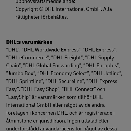
upphovsrättsmeddelande:
Copyright © DHL International GmbH. Alla
rättigheter förbehålles.
DHL:s varumärken
”DHL”, ”DHL Worldwide Express”, ”DHL Express”,
”DHL eCommerce”, ”DHL Freight”, ”DHL Supply
Chain”, ”DHL Global Forwarding”, ”DHL Europlus”,
”Jumbo Box”, ”DHL Economy Select”, ”DHL Jetline”,
”DHL Sprintline”, ”DHL Secureline”, ”DHL Express
Easy”, ”DHL Easy Shop”, ”DHL Connect” och
”EasyShip” är varumärken som tillhör DHL
International GmbH eller något av de andra
företagen i koncernen DHL, och är registrerade i
åtminstone en jurisdiktion. Ingen uttalad eller
underförstådd användarlicens för något av dessa