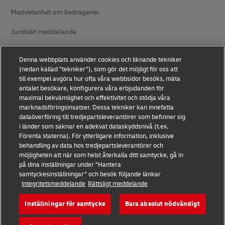
Medvetenhet om bedrägerier
Juridiskt meddelande
Användningsvillkor
Denna webbplats använder cookies och liknande tekniker
(nedan kallad ”tekniker”), som gör det möjligt för oss att
Dataskydd
till exempel avgöra hur ofta våra webbsidor besöks, mäta
antalet besökare, konfigurera våra erbjudanden för
Tillgänglighet
maximal bekvämlighet och effektivitet och stödja våra
marknadsföringsinsatser. Dessa tekniker kan innefatta
Ytterligare information
dataöverföring till tredjepartsleverantörer som befinner sig
i länder som saknar en adekvat dataskyddsnivå (t.ex.
Cookieinställningar
Förenta staterna). För ytterligare information, inklusive
behandling av data hos tredjepartsleverantörer och
Följ oss
möjligheten att när som helst återkalla ditt samtycke, gå in
på dina inställningar under ”Hantera
samtyckesinställningar” och besök följande länkar
Integritetsmeddelande
Rättsligt meddelande
Inställningar för samtycke
Bara absolut nödvändigt
2026 © - all rights reserved