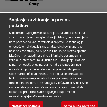
Ozaveščenost o prevarah
Soglasje za zbiranje in prenos
Pravno obvestilo
podatkov
S klikom na "Sprejmi vse" se strinjate, da lahko ta spletna
Pogoji uporabe
stran uporablja tehnologije, ki ste jih izbrali, ter shranjuje in
bere podatke na vaši terminalski napravi. Te tehnologije
Varstvo podatkov
omogočajo individualizirane analize obiskov in uporabe
naše spletne strani, da bi ponudili najboljšo možno spletno
Dostopnost
izkušnjo in prilagodili vsebino ali funkcije posameznim
željam in interesom. To vključuje tudi ustvarjanje profilov,
Dodatne informacije
ki nam omogočajo, da naredimo naše storitve čim bolj
uporabniku prijazne in ciljno usmerjene ter izboljšamo
Nastavitve piškotkov
svoje marketinške aktivnosti. Poleg tega se strinjate, da
lahko zgoraj omenjene tehnologije prenašajo podatke
Sledite nam
tretjim ponudnikom, ki se nahajajo v državah brez ustrezne
ravni varstva podatkov. Za več informacij in možnost, da
kadar koli prekličete svoje soglasje ali spremenite
nastavitve, glejte »Nastavitve soglasja«.
Nastavitve soglasja
Samo nujno potrebno