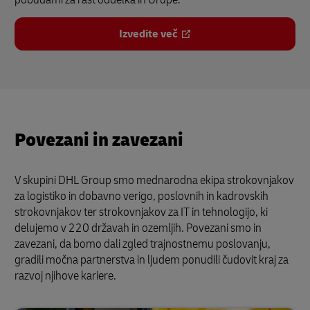
Izvedite več
Povezani in zavezani
V skupini DHL Group smo mednarodna ekipa strokovnjakov
za logistiko in dobavno verigo, poslovnih in kadrovskih
strokovnjakov ter strokovnjakov za IT in tehnologijo, ki
delujemo v 220 državah in ozemljih. Povezani smo in
zavezani, da bomo dali zgled trajnostnemu poslovanju,
gradili močna partnerstva in ljudem ponudili čudovit kraj za
razvoj njihove kariere.