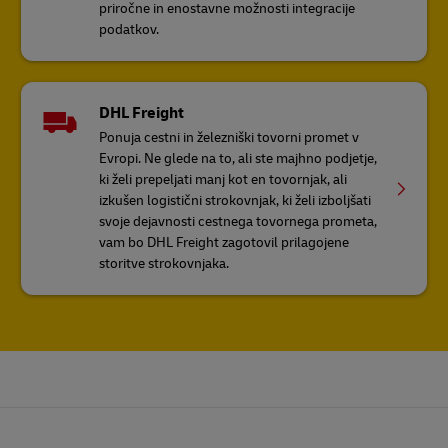
priročne in enostavne možnosti integracije
podatkov.
DHL Freight
Ponuja cestni in železniški tovorni promet v
Evropi. Ne glede na to, ali ste majhno podjetje,
ki želi prepeljati manj kot en tovornjak, ali
izkušen logistični strokovnjak, ki želi izboljšati
svoje dejavnosti cestnega tovornega prometa,
vam bo DHL Freight zagotovil prilagojene
storitve strokovnjaka.
Noga