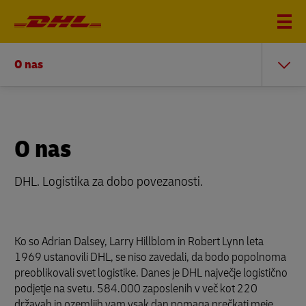
O nas
O nas
DHL. Logistika za dobo povezanosti.
Ko so Adrian Dalsey, Larry Hillblom in Robert Lynn leta
1969 ustanovili DHL, se niso zavedali, da bodo popolnoma
preoblikovali svet logistike. Danes je DHL največje logistično
podjetje na svetu. 584.000 zaposlenih v več kot 220
državah in ozemljih vam vsak dan pomaga prečkati meje,