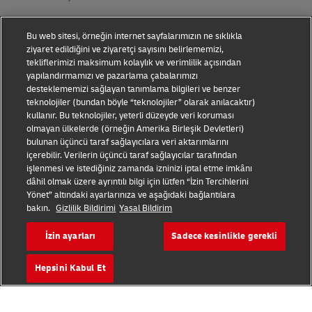
Gizlilik Bildirimi
Bu web sitesi, örneğin internet sayfalarımızın ne sıklıkla
Kişisel Verilerin Korunması
ziyaret edildiğini ve ziyaretçi sayısını belirlememizi,
tekliflerimizi maksimum kolaylık ve verimlilik açısından
yapılandırmamızı ve pazarlama çabalarımızı
Ek Bilgiler
desteklememizi sağlayan tanımlama bilgileri ve benzer
teknolojiler (bundan böyle “teknolojiler” olarak anılacaktır)
DHL Express Tüketici Şikayetleri
kullanır. Bu teknolojiler, yeterli düzeyde veri koruması
olmayan ülkelerde (örneğin Amerika Birleşik Devletleri)
Çerez Ayarları
bulunan üçüncü taraf sağlayıcılara veri aktarımlarını
içerebilir. Verilerin üçüncü taraf sağlayıcılar tarafından
Bizi Takip Edin
işlenmesi ve istediğiniz zamanda izninizi iptal etme imkânı
dâhil olmak üzere ayrıntılı bilgi için lütfen “İzin Tercihlerini
Yönet” altındaki ayarlarınıza ve aşağıdaki bağlantılara
bakın.
Gizlilik Bildirimi
Yasal Bildirim
İzin ayarları
Sadece kesinlikle gerekli
2026 © - tüm hakları saklıdır
Hepsini Kabul Et