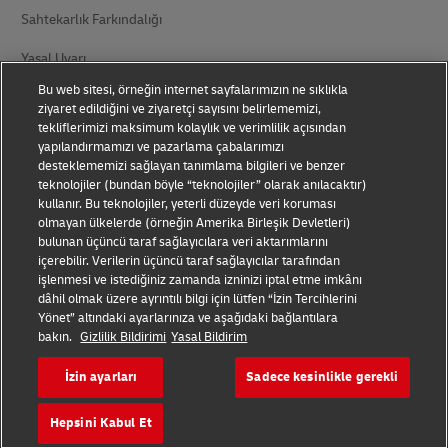
Sahtekarlık Farkındalığı
Yasal Uyarı
Bu web sitesi, örneğin internet sayfalarımızın ne sıklıkla
Kullanım Koşulları
ziyaret edildiğini ve ziyaretçi sayısını belirlememizi,
tekliflerimizi maksimum kolaylık ve verimlilik açısından
Gizlilik Bildirimi
yapılandırmamızı ve pazarlama çabalarımızı
desteklememizi sağlayan tanımlama bilgileri ve benzer
Kişisel Verilerin Korunması
teknolojiler (bundan böyle “teknolojiler” olarak anılacaktır)
kullanır. Bu teknolojiler, yeterli düzeyde veri koruması
Ek Bilgiler
olmayan ülkelerde (örneğin Amerika Birleşik Devletleri)
bulunan üçüncü taraf sağlayıcılara veri aktarımlarını
DHL Express Tüketici Şikayetleri
içerebilir. Verilerin üçüncü taraf sağlayıcılar tarafından
işlenmesi ve istediğiniz zamanda izninizi iptal etme imkânı
Çerez Ayarları
dâhil olmak üzere ayrıntılı bilgi için lütfen “İzin Tercihlerini
Yönet” altındaki ayarlarınıza ve aşağıdaki bağlantılara
bakın.
Gizlilik Bildirimi
Yasal Bildirim
Bizi Takip Edin
İzin ayarları
Sadece kesinlikle gerekli
Hepsini Kabul Et