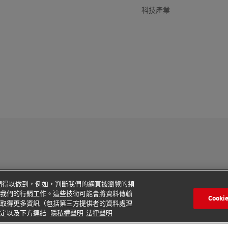
科技產業
其他資訊
Cookie 設定
使我們得以做到，例如，判斷我們的網頁被瀏覽的頻
我們的行銷工作。這些技術可能會將資料傳輸
2026 © - 版權所有
Cook
取得更多資訊（包括第三方提供者的資料處理
設定以及下方連結
隱私權聲明
法律聲明