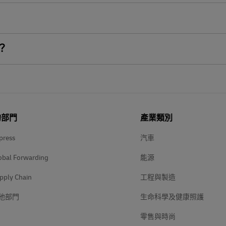
？
的部門
產業類別
press
汽車
obal Forwarding
能源
pply Chain
工程與製造
他部門
生命科學及健康照護
零售與時尚