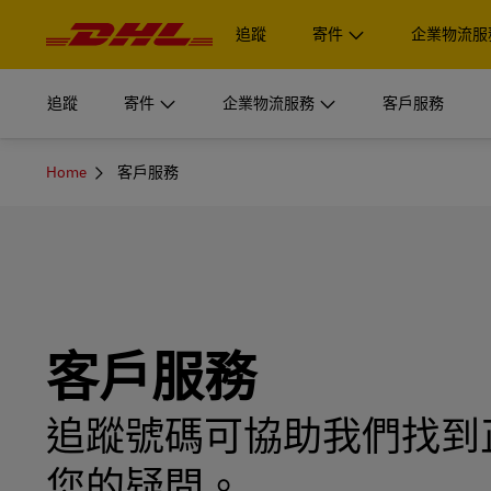
操
作
追蹤
寄件
企業物流服
與
內
容
開始運送
企業物流服務
深入瞭
追蹤
寄件
企業物流服務
客戶服務
登入
我們的供應鏈部門專為企業型組織量身打造解決方案。
MyDHL+
文件與包
You
開始運送
企業物流服務
深入瞭
Home
客戶服務
取得報價
登入
are
瞭解為何 DHL Supply Chain 是最適合您的外包物流供應
個人與企
here
DHL Express Commerce Solution
我們的供應鏈部門專為企業型組織量身打造解決方案。
文件與包
MyDHL+
取得報價
瞭解 DHL
瞭解為何 DHL Supply Chain 是最適合您的外包物流供應
myDHLi
個人與企
探索 DHL Supply Chain
立即寄件
DHL Express Commerce Solution
MySupplyChain
瞭解 DHL
myDHLi
探索 DHL Supply Chain
立即寄件
客戶服務
MyGTS
MySupplyChain
DHL SameDay
追蹤號碼可協助我們找到
MyGTS
LifeTrack
您的疑問。
DHL SameDay