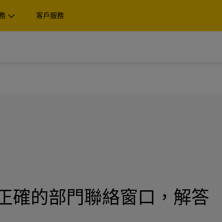
務
客戶服務
尋
解
裹
棧板、貨櫃與貨物
解
商 (第三方物流)。
業
企業專屬
裹
棧板、貨櫃與貨物
 Express 的寄件選項
DHL Global Forwarding 
商 (第三方物流)。
業
企業專屬
運，還有海關和物流服務
 Express 的寄件選項
DHL Global Forwarding 
運，還有海關和物流服務
探索 DHL Express
探索貨運服務
正確的部門聯絡窗口，解答
探索 DHL Express
探索貨運服務