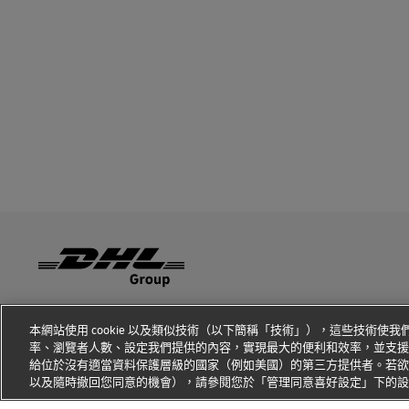
詐欺防治意識
法律聲明
使用條款
隱私權聲明
本網站使用 cookie 以及類似技術（以下簡稱「技術」），這些技術
率、瀏覽者人數、設定我們提供的內容，實現最大的便利和效率，並支援
給位於沒有適當資料保護層級的國家（例如美國）的第三方提供者。若欲
以及隨時撤回您同意的機會），請參閱您於「管理同意喜好設定」下的
開
開