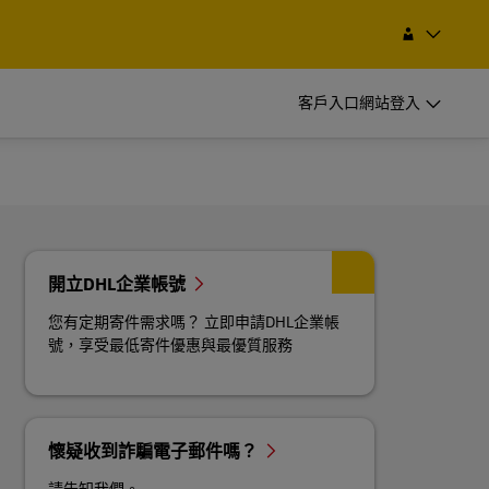
找服務據點
搜尋
Taiwan 台灣
EN
ZH
客戶入口網站登入
開立 DHL 企業帳號
經常性託運人
開立 DHL 企業帳號
的空運與海
定期或經常寄件，瞭解建立帳號的優點
經常性託運人
開立DHL企業帳號
的空運與海
定期或經常寄件，瞭解建立帳號的優點
您有定期寄件需求嗎？ 立即申請DHL企業帳
號，享受最低寄件優惠與最優質服務
常見的寄件選項
常見的寄件選項
懷疑收到詐騙電子郵件嗎？