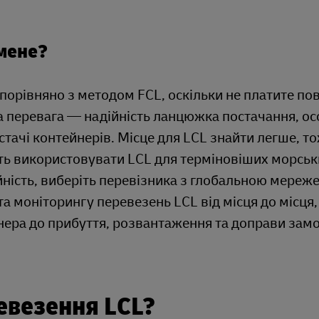
мене?
орівняно з методом FCL, оскільки не платите по
а перевага — надійність ланцюжка постачання, о
стачі контейнерів. Місце для LCL знайти легше, то
уть використовувати LCL для терміновіших морськ
ість, виберіть перевізника з глобальною мереже
 моніторингу перевезень LCL від місця до місця,
ера до прибуття, розвантаження та доправи зам
евезення LCL?