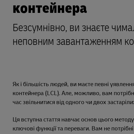
контейнера
Дізнатися більше про
DHL SameDay
портали для клієнтів
Безсумнівно, ви знаєте чима
LifeTrack
неповним завантаженням ко
Дізнатися більше про
портали для клієнтів
Як і більшість людей, ви маєте певні уявле
контейнера (LCL). Але, можливо, вам потріб
час звільнитися від одного чи двох застарі
Ця вступна стаття навчає основ цього метод
ключові функції та переваги. Вам не потрібні