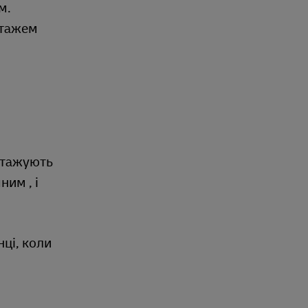
м.
нтажем
антажують
им , і
ці, коли