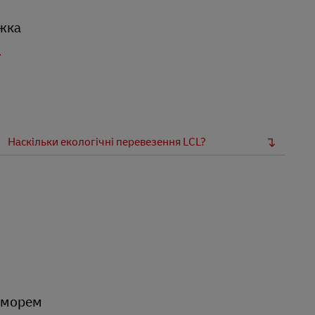
южка
і
Наскільки екологічні перевезення LCL?
я морем