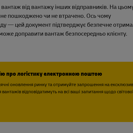
 вантаж від вантажу інших відправників. На цьому
не пошкоджено чи не втрачено. Ось чому
аду — цей документ підтверджує безпечне отрим
 може доправити вантаж безпосередньо клієнту.
ю про логістику електронною поштою
ячні оновлення ринку та отримуйте запрошення на ексклюзивн
вантажів відповідатимуть на всі ваші запитання щодо світової 