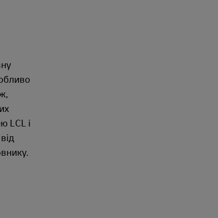
вну
собливо
ж,
их
ю LCL і
 від
овнику.