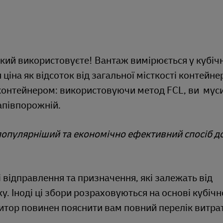
 який використовуєте! Вантаж вимірюється у кубіч
ціна як відсоток від загальної місткості контейне
 контейнером: використовуючи метод FCL, ви мус
напівпорожній.
популярніший та економічно ефективний спосіб д
 відправлення та призначення, які залежать від
. Іноді ці збори розраховуються на основі кубічн
дитор повинен пояснити вам повний перелік витрат