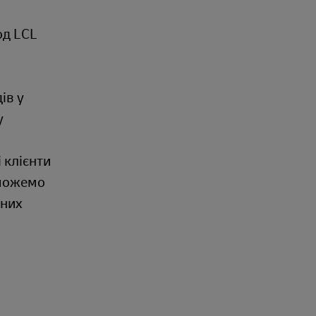
од LCL
ів у
у
 клієнти
 можемо
чних