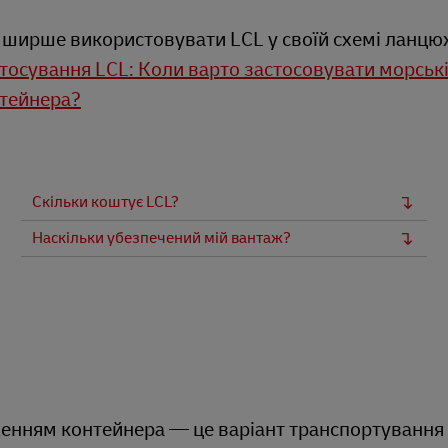
 ширше використовувати LCL у своїй схемі ланц
тосування LCL: Коли варто застосовувати морськ
тейнера?
Скільки коштує LCL?
Наскільки убезпечений мій вантаж?
женням контейнера — це варіант транспортуванн