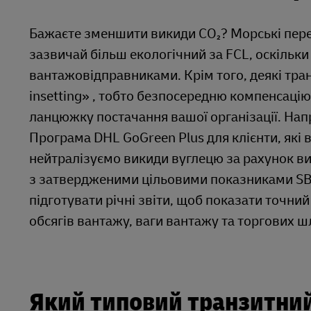
Бажаєте зменшити викиди CO₂? Морські перев
зазвичай більш екологічний за FCL, оскільки
вантажовідправниками. Крім того, деякі тра
insetting» , тобто безпосередню компенсаці
ланцюжку постачання вашої організації. Нап
Програма DHL GoGreen Plus для клієнти, які 
нейтралізуємо викиди вуглецю за рахунок ви
з затвердженими цільовими показниками SBTi
підготувати річні звіти, щоб показати точни
обсягів вантажу, ваги вантажу та торгових ш
Який типовий транзитний