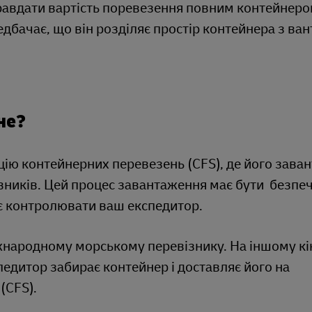
равдати вартість поревезення повним контейнеро
едбачає, що він розділяє простір контейнера з ва
не?
цію контейнерних перевезень (CFS), де його зав
вників. Цей процес завантаження має бути безпечн
ає контролювати ваш експедитор.
жнародному морському перевізнику. На іншому кін
педитор забирає контейнер і доставляє його на
 (CFS).