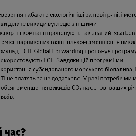
езення набагато екологічніші за повітряні, і мет
 ви ділите викиди вуглецю з іншими
нспортні компанії пропонують так званий «carbon
ю емісії парникових газів шляхом зменшення викид
риклад, DHL Global Forwarding пропонує програм
використовують LCL. Завдяки цій програмі ми
користання субсидованого морського біопалива, і
 не платять за це додатково. У разі потреби ми
й обсяг зменшення викидів CO₂ на основі ваших рі
ляхів.
 час?