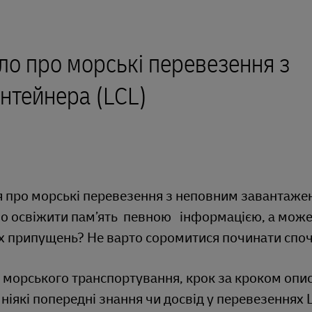
ло про морські перевезення з
нтейнера (LCL)
ння про морські перевезення з неповним завантаж
но освіжити пам’ять певною інформацією, а може,
лих припущень? Не варто соромитися починати спо
у морського транспортування, крок за кроком оп
 ніякі попередні знання чи досвід у перевезеннях 