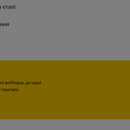
 етапі
ання
і вебінари, де наші
торгівлі.