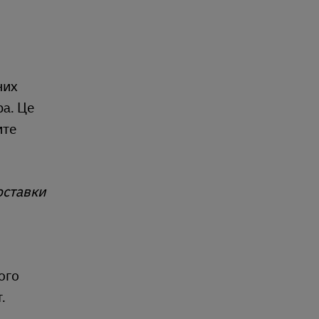
них
ра. Це
ите
оставки
ого
.