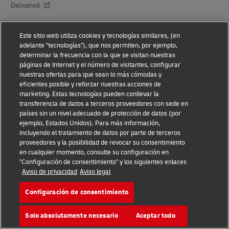
Delivered
Trabaje con Nosotros
Este sitio web utiliza cookies y tecnologías similares, (en
Centro de Prensa
adelante "tecnologías"), que nos permiten, por ejemplo,
determinar la frecuencia con la que se visitan nuestras
Inversores
páginas de Internet y el número de visitantes, configurar
nuestras ofertas para que sean lo más cómodas y
eficientes posible y reforzar nuestras acciones de
Sostenibilidad
marketing. Estas tecnologías pueden conllevar la
transferencia de datos a terceros proveedores con sede en
Asociaciones de marca
países sin un nivel adecuado de protección de datos (por
ejemplo, Estados Unidos). Para más información,
incluyendo el tratamiento de datos por parte de terceros
proveedores y la posibilidad de revocar su consentimiento
en cualquier momento, consulte su configuración en
"Configuración de consentimiento" y los siguientes enlaces
Aviso de privacidad
Aviso legal
Conocimiento sobre Fraudes
Configuración de consentimiento
Aviso Legal
Solo absolutamente necesario
Aceptar todo
Condiciones de Uso