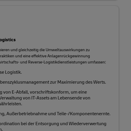
ogistics
eren und gleichzeitig die Umweltauswirkungen zu
Praktiken und eine effektive Anlagenrückgewinnung
wirtschafts- und Reverse-Logistikdienstleistungen umfassen:
se Logistik.
Lebenszyklusmanagement zur Maximierung des Werts.
g von E-Abfall, vorschriftskonform, um eine
Verwaltung von IT-Assets am Lebensende von
ährleisten.
g, Außerbetriebnahme und Teile-/Komponentenernte.
ordination bei der Entsorgung und Wiederverwertung
n.