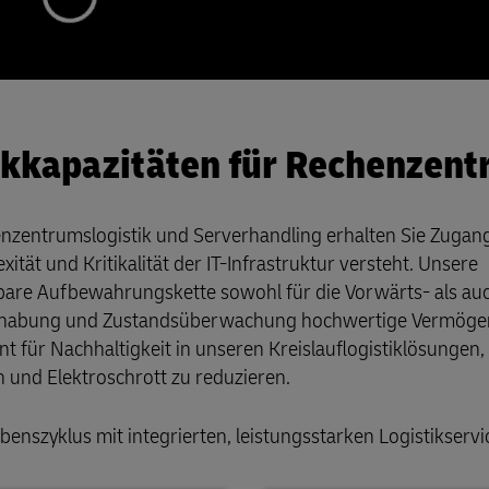
ikkapazitäten für Rechenzent
zentrumslogistik und Serverhandling erhalten Sie Zugan
tät und Kritikalität der IT-Infrastruktur versteht. Unsere
gbare Aufbewahrungskette sowohl für die Vorwärts- als auc
andhabung und Zustandsüberwachung hochwertige Vermög
 für Nachhaltigkeit in unseren Kreislauflogistiklösungen,
n und Elektroschrott zu reduzieren.
nszyklus mit integrierten, leistungsstarken Logistikservi