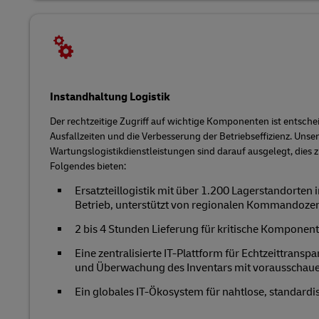
Instandhaltung Logistik
Der rechtzeitige Zugriff auf wichtige Komponenten ist entsch
Ausfallzeiten und die Verbesserung der Betriebseffizienz. Unse
Wartungslogistikdienstleistungen sind darauf ausgelegt, dies z
Folgendes bieten:
Ersatzteillogistik mit über 1.200 Lagerstandorten
Betrieb, unterstützt von regionalen Kommandozen
2 bis 4 Stunden Lieferung für kritische Komponent
Eine zentralisierte IT-Plattform für Echtzeittransp
und Überwachung des Inventars mit vorausschau
Ein globales IT-Ökosystem für nahtlose, standardis