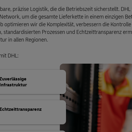
Leitfaden für den Geschäftsver
d für Geschäftskunden
re, präzise Logistik, die die Betriebszeit sicherstellt. DHL
 Network, um die gesamte Lieferkette in einem einzigen Bet
eb optimieren wir die Komplexität, verbessern die Kontroll
en, standardisierten Prozessen und Echtzeittransparenz er
tur in allen Regionen.
 mit DHL:
Zuverlässige
Infrastruktur
Echtzeittransparenz