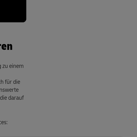
ren
g zu einem
h für die
enswerte
 die darauf
ces: