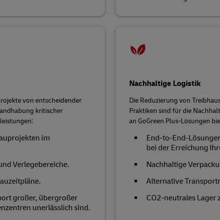
Nachhaltige Logistik
projekte von entscheidender
Die Reduzierung von Treibhau
Handhabung kritischer
Praktiken sind für die Nachhalt
leistungen:
an GoGreen Plus-Lösungen bie
Bauprojekten im
End-to-End-Lösungen
bei der Erreichung Ihr
und Verlegebereiche.
Nachhaltige Verpacku
Bauzeitpläne.
Alternative Transpor
port großer, übergroßer
CO2-neutrales Lager z
nzentren unerlässlich sind.