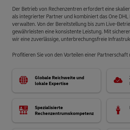
LifeTrack
Postversan
Der Betrieb von Rechenzentren erfordert eine skalierba
MyGTS
als integrierter Partner und kombiniert das One DHL
Über die Portale
verwalten. Von der Bereitstellung bis zum Live-Betri
DHL Same Day
gewährleisten eine konsistente Leistung. Mit sicher
wir eine zuverlässige, unterbrechungsfreie Infrastruk
LifeTrack
Profitieren Sie von den Vorteilen einer Partnerschaft
Über die Portale
Globale Reichweite und
lokale Expertise
Spezialisierte
Rechenzentrumskompetenz