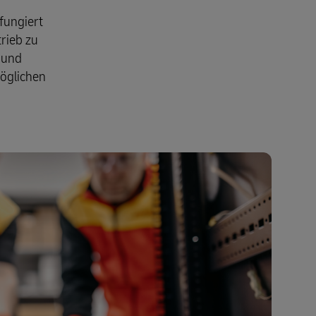
sand
Unternehmen
 fungiert
rieb zu
e und
möglichen