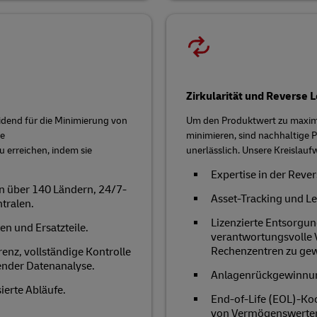
Zirkularität und Reverse L
eidend für die Minimierung von
Um den Produktwert zu maximi
re
minimieren, sind nachhaltige 
u erreichen, indem sie
unerlässlich. Unsere Kreislauf
Expertise in der Rever
 in über 140 Ländern, 24/7-
Asset-Tracking und 
tralen.
Lizenzierte Entsorgun
en und Ersatzteile.
verantwortungsvolle 
Rechenzentren zu gew
arenz, vollständige Kontrolle
ender Datenanalyse.
Anlagenrückgewinnun
ierte Abläufe.
End-of-Life (EOL)-Ko
von Vermögenswerte