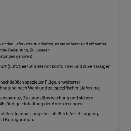
it der Lieferkette zu erhalten, ist ein sicherer und effizienter
nder Bedeutung. Zu unseren
eistungen gehören:
port (Luft/See/Straße) mit konformer und zuverlässiger
schließlich spezieller Flüge, erweiterter
holung nach Wahl und zeitspezifischer Lieferung.
ransparenz, Zustandsüberwachung und sichere
ollständige Einhaltung der Anforderungen.
 Geräteanpassung einschließlich Asset-Tagging,
nd Konfiguration.