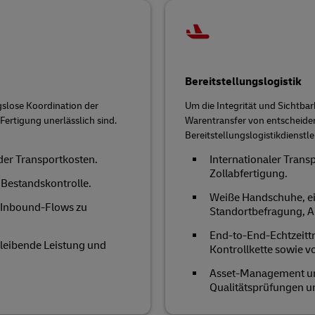
Bereitstellungslogistik
gslose Koordination der
Um die Integrität und Sichtbarke
 Fertigung unerlässlich sind.
Warentransfer von entscheide
Bereitstellungslogistikdienstl
der Transportkosten.
Internationaler Trans
Zollabfertigung.
 Bestandskontrolle.
Weiße Handschuhe, ein
 Inbound-Flows zu
Standortbefragung, Ab
End-to-End-Echtzeitt
bleibende Leistung und
Kontrollkette sowie v
Asset-Management und
Qualitätsprüfungen u