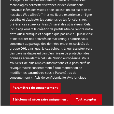
enregistre et lise des données sur votre terminal. Ces
technologies permettent d'effectuer des évaluations
Sensibilisation à la fraude
individualisées des visites et de l'utilisation qui est faite de
nos sites Web afin d'offrir la meilleure expérience en ligne
Mention légale
possible et d'adapter les contenus ou les fonctions aux
préférences et aux centres d'intérêt des utilisateurs. Cela
Conditions d’utilisation
inclut également la création de profils afin de rendre notre
offre aussi pratique et adaptée que possible au public cible
Confidentialité
et de faciliter nos activités de marketing. En outre, vous
consentez au partage des données entre les sociétés du
Accessibilité
groupe DHL ainsi que, le cas échéant, à leur transfert vers
des pays ne disposant pas d’un niveau de protection des
Informations complémentaires
données équivalent à celui de l’Union européenne. Vous
trouverez de plus amples informations et la possibilité de
Paramètres des cookies
révoquer votre consentement à tout moment ou de
modifier les paramètres sous « Paramètres de
consentement ».
Avis de confidentialité
Avis juridique
Suivez-nous
Paramètres de consentement
Strictement nécessaire uniquement
Tout accepter
2026 © - all rights reserved