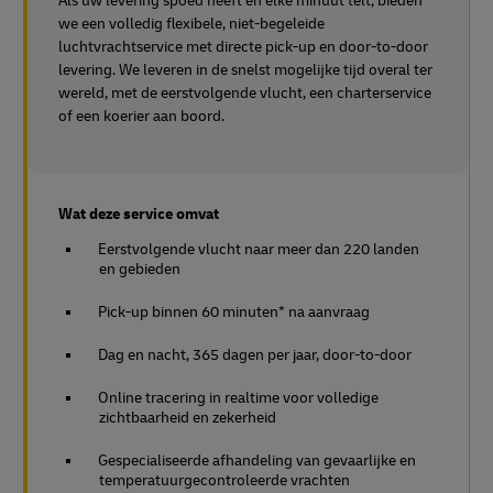
Als uw levering spoed heeft en elke minuut telt, bieden
we een volledig flexibele, niet-begeleide
luchtvrachtservice met directe pick-up en door-to-door
levering. We leveren in de snelst mogelijke tijd overal ter
wereld, met de eerstvolgende vlucht, een charterservice
of een koerier aan boord.
Wat deze service omvat
Eerstvolgende vlucht naar meer dan 220 landen
en gebieden
Pick-up binnen 60 minuten* na aanvraag
Dag en nacht, 365 dagen per jaar, door-to-door
Online tracering in realtime voor volledige
zichtbaarheid en zekerheid
Gespecialiseerde afhandeling van gevaarlijke en
temperatuurgecontroleerde vrachten