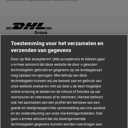
Toestemming voor het verzamelen en
Fraudebewustzijn
verzenden van gegevens
Juridische kennisgeving
Door op 'Alle akzeptieren' (Alle accepteren) te klikken gaat
u ermee akkoord dat deze website de door u gekozen
Gebruiksvoorwaarden
technologieën gebruikt en gegevens op uw eindapparaat
mag opslaan en opvragen. Met behulp van deze
Privacyverklaring
technologieën kunnen wij uw bezoek aan en gebruik van
onze website evalueren met als doel u de best mogelijke
Toegankelijkheid
online ervaring te bieden en de inhoud of functies op uw
voorkeuren en interesses af te stemmen. Hiertoe behoort
Aanvullende informatie
ook het aanmaken van een profiel ten behoeve van een
goede en doelgroepgerichte samenstelling van ons aanbod
Cookie-instellingen
en ter ondersteuning van onze marketingactiviteiten. Ook
gaat u ermee akkoord dat via bovengenoemde
technologieën gegevens kunnen worden overdragen aan
Volg ons