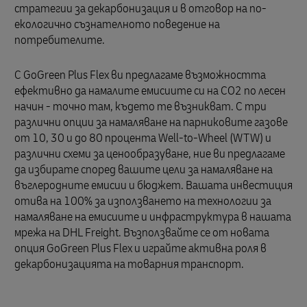
стратегии за декарбонизация и в отговор на по-
екологично съзнателното поведение на
потребителите.
С GoGreen Plus Flex ви предлагаме възможността
ефективно да намалите емисиите си на CO2 по лесен
начин - точно там, където те възникват. С три
различни опции за намаляване на парниковите газове
от 10, 30 и до 80 процента Well-to-Wheel (WTW) и
различни схеми за ценообразуване, ние ви предлагаме
да избирате според вашите цели за намаляване на
въглеродните емисии и бюджет. Вашата инвестиция
отива на 100% за използването на технологии за
намаляване на емисиите и инфраструктура в нашата
мрежа на DHL Freight. Възползвайте се от новата
опция GoGreen Plus Flex и играйте активна роля в
декарбонизацията на товарния транспорт.