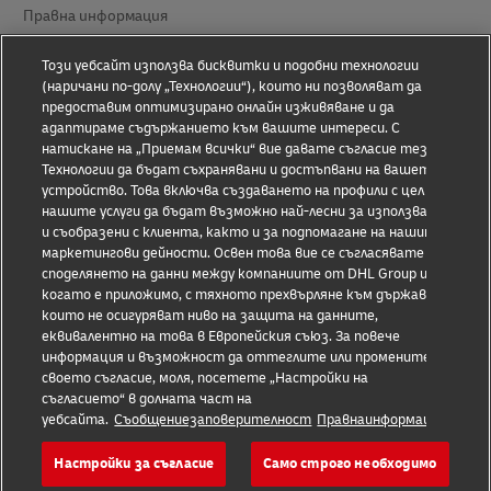
Правна информация
Условия за ползване
Този уебсайт използва бисквитки и подобни технологии
(наричани по-долу „Технологии“), които ни позволяват да
Информация за поверителност
предоставим оптимизирано онлайн изживяване и да
адаптираме съдържанието към вашите интереси. С
Достъпност
натискане на „Приемам всички“ вие давате съгласие тези
Технологии да бъдат съхранявани и достъпвани на вашето
Допълнителна информация
устройство. Това включва създаването на профили с цел
нашите услуги да бъдат възможно най-лесни за използване
Настройки за бисквитки
и съобразени с клиента, както и за подпомагане на нашите
маркетингови дейности. Освен това вие се съгласявате с
споделянето на данни между компаниите от DHL Group и,
Последвайте ни
когато е приложимо, с тяхното прехвърляне към държави,
които не осигуряват ниво на защита на данните,
еквивалентно на това в Европейския съюз. За повече
информация и възможност да оттеглите или промените
своето съгласие, моля, посетете „Настройки на
съгласието“ в долната част на
2026 © - all rights reserved
уебсайта.
Съобщениезаповерителност
Правнаинформация
Настройки за съгласие
Само строго необходимо