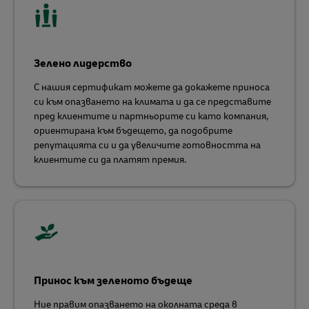
Зелено лидерство
С нашия сертификат можете да докажете приноса
си към опазването на климата и да се представите
пред клиентите и партньорите си като компания,
ориентирана към бъдещето, да подобрите
репутацията си и да увеличите готовността на
клиентите си да платят премия.
Принос към зеленото бъдеще
Ние правим опазването на околната среда в