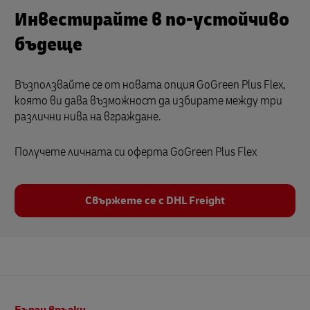
Инвестирайте в по-устойчиво
бъдеще
Възползвайте се от новата опция GoGreen Plus Flex,
която ви дава възможност да избирате между три
различни нива на вграждане.
Получете личната си оферта GoGreen Plus Flex
Свържете се с DHL Freight
Долно