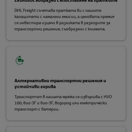
Екологосъобразно съпоставяне на пратките
DHL Freight съчетава пратката ви с нашите
капацитети с намалени емисии, а ценовата премия
се инвестира изцяло в разликата в разходите за
транспортни решения, съобразени с климата.
Алтернативни транспортни решения и
устойчиви горива
Транспортът в нашата мрежа се извършва с HVO
100, био-ЗГ и био-ЗГ, водород или електрически
транспорт с батерии.