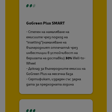
GoGreen Plus SMART
- Степен на намаляване на
емисиите чрез подход на
“insetting”(намаляване на
въглеродният отпечатък чрез
инвестиции в устойчивост на
веригата на доставки)
30%
Well-to-
Wheel
- Доклад за въглеродните емисии на
GoGreen Plus на месечна база
- Сертификат, издаден със задна
дата за предходната година