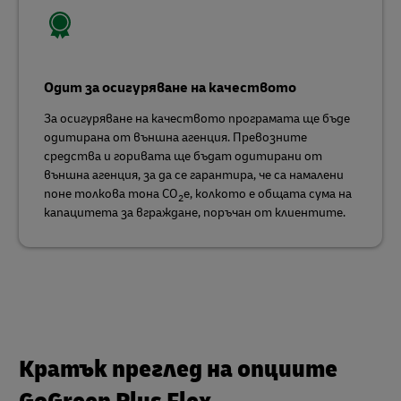
Одит за осигуряване на качеството
За осигуряване на качеството програмата ще бъде
одитирана от външна агенция. Превозните
средства и горивата ще бъдат одитирани от
външна агенция, за да се гарантира, че са намалени
поне толкова тона CO
e, колкото е общата сума на
2
капацитета за вграждане, поръчан от клиентите.
Кратък преглед на опциите