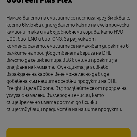
GoGreen Plus Flex
Намаляването на емисиите се постига чрез вмъкване,
което включва използването както на електрически
камиони, така и на възобновяеми горива, като HVO
100, био-LNG и био-CNG. За разлика от
компенсирането, емисиите се намаляват директно в
рамките на производствената верига на DHL,
вместо да се инвестира във външни проекти за
опазване на климата. Функцията за гъвкаво
вграждане на карбон вече може лесно да бъде
добавена към нашите основни продукти на DHL
Freight в цяла Европа. Възползвайте се от прозрачна
услуга с намалени въглеродни емисии, като
същевременно имате достъп до всички
съществуващи предимства на нашите продукти.