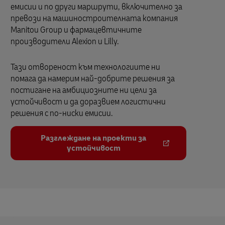
емисии и по други маршрути, включително за
превози на машиностроителната компания
Manitou Group и фармацевтичните
производители Alexion и Lilly.
Тази отвореност към технологиите ни
помага да намерим най-добрите решения за
постигане на амбициозните ни цели за
устойчивост и да доразвием логистични
решения с по-ниски емисии.
Разглеждане на проекти за
устойчивост