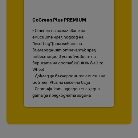
GoGreen Plus PREMIUM
- Степен на намаляване на
емисиите чрез подход на
“insetting”(намаляване на
въглеродният отпечатък чрез
инвестиции в устойчивост на
веригата на доставки)
80%
Well-to-
Wheel
- Доклад за въглеродните емисии на
GoGreen Plus на месечна база
- Сертификат, издаден със задна
дата за предходната година