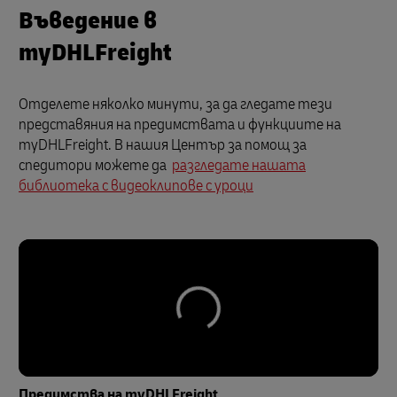
Въведение в
myDHLFreight
Отделете няколко минути, за да гледате тези
представяния на предимствата и функциите на
myDHLFreight. В нашия Център за помощ за
спедитори можете да
разгледате нашата
библиотека с видеоклипове с уроци
Предимства на myDHLFreight