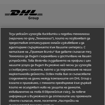
Осведоменост относно измами
Този уебсайт използва бисквитки и подобни технологии
Правна информация
(наричани по-долу „Технологии“), които ни позволяват да
предоставим оптимизирано онлайн изживяване и да
Условия за ползване
адаптираме съдържанието към вашите интереси. С
натискане на „Приемам всички“ вие давате съгласие тези
Информация за поверителност
Технологии да бъдат съхранявани и достъпвани на вашето
устройство. Това включва създаването на профили с цел
нашите услуги да бъдат възможно най-лесни за използване
Достъпност
и съобразени с клиента, както и за подпомагане на нашите
маркетингови дейности. Освен това вие се съгласявате с
Допълнителна информация
споделянето на данни между компаниите от DHL Group и,
когато е приложимо, с тяхното прехвърляне към държави,
Настройки за бисквитки
които не осигуряват ниво на защита на данните,
еквивалентно на това в Европейския съюз. За повече
Последвайте ни
информация и възможност да оттеглите или промените
своето съгласие, моля, посетете „Настройки на