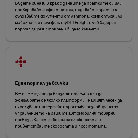
Бъдете винаги в крак с данните за пратките си или
проверявайте офертите си, подавайте пратки и
създавайте документи от лаптопа, компютъра или
мобилния си телефон. myDHLFreight е уеб базиран
портал за регистрирани бизнес клиенти.
Един портал за всички
Вече не е нужно да влизате отделно или да
жонглирате с няколко платформи - нашият лесен за
използване интерфейс опростява резервирането и
управлението на вашите автомобилни товарни
превози. Кажете сбогом на сложността и
приветствайте скоростта и простотата.