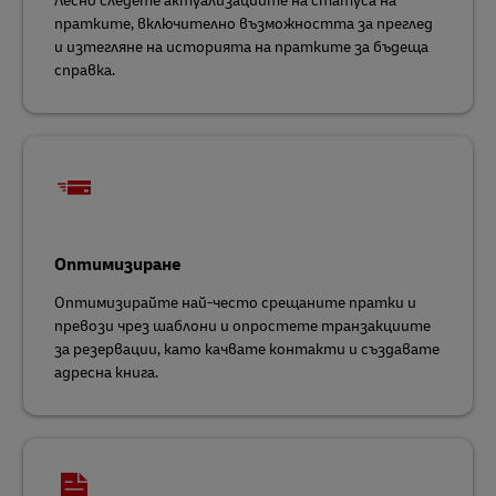
Лесно следете актуализациите на статуса на
пратките, включително възможността за преглед
и изтегляне на историята на пратките за бъдеща
справка.
Оптимизиране
Оптимизирайте най-често срещаните пратки и
превози чрез шаблони и опростете транзакциите
за резервации, като качвате контакти и създавате
адресна книга.