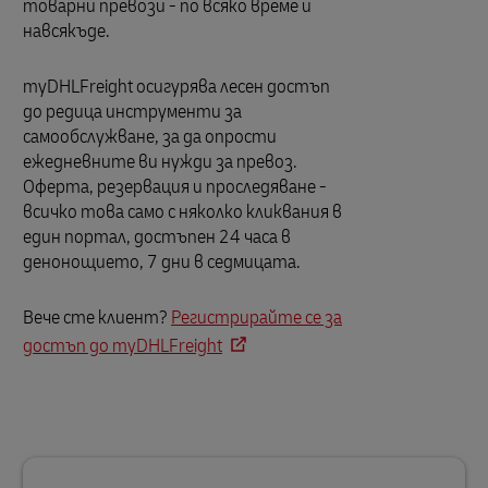
товарни превози - по всяко време и
навсякъде.
myDHLFreight осигурява лесен достъп
до редица инструменти за
самообслужване, за да опрости
ежедневните ви нужди за превоз.
Оферта, резервация и проследяване -
всичко това само с няколко кликвания в
един портал, достъпен 24 часа в
денонощието, 7 дни в седмицата.
Вече сте клиент?
Регистрирайте се за
достъп до myDHLFreight