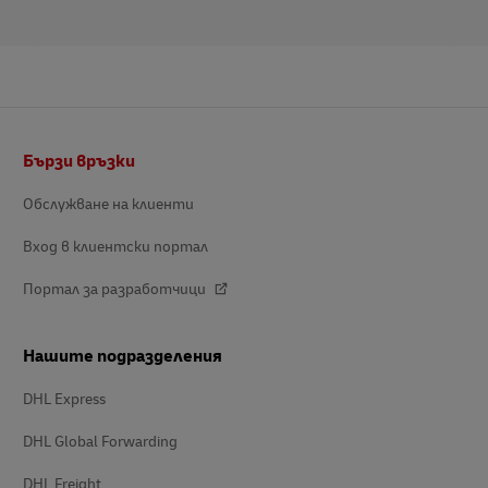
Долно
Бързи връзки
поле
Обслужване на клиенти
Вход в клиентски портал
Портал за разработчици
Нашите подразделения
DHL Express
DHL Global Forwarding
DHL Freight