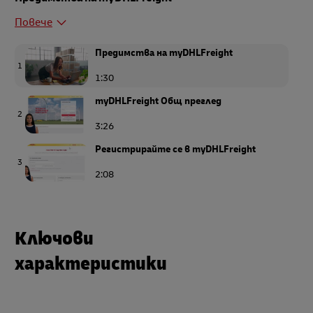
Повече
Предимства на myDHLFreight
1
1:30
myDHLFreight Общ преглед
2
3:26
Регистрирайте се в myDHLFreight
3
2:08
Вземете оферта в myDHL Freight
4
2:18
Ключови
характеристики