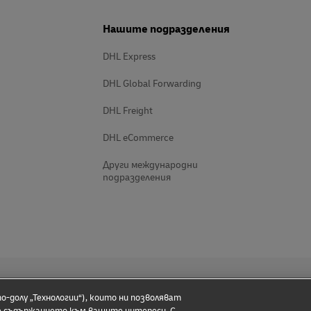
Нашите подразделения
DHL Express
DHL Global Forwarding
DHL Freight
DHL eCommerce
Други международни
подразделения
о-долу „Технологии“), които ни позволяват