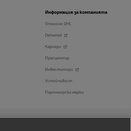
Информация за компанията
Относно DHL
Delivered
Кариери
Пресцентър
Инвеститори
Устойчивост
Партньорски марки
Последвайте ни