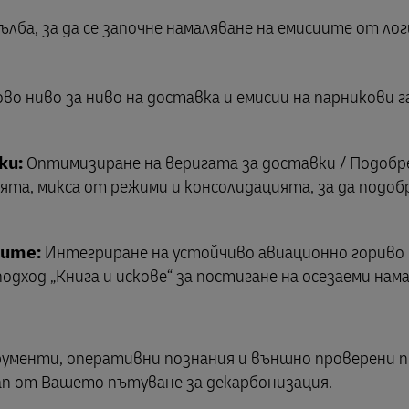
лба, за да се започне намаляване на емисиите от л
во ниво за ниво на доставка и емисии на парникови г
ки:
Оптимизиране на веригата за доставки / Подобр
а, микса от режими и консолидацията, за да подо
иите:
Интегриране на устойчиво авиационно гориво 
одход „Книга и искове“ за постигане на осезаеми нам
трументи, оперативни познания и външно проверени 
тап от Вашето пътуване за декарбонизация.