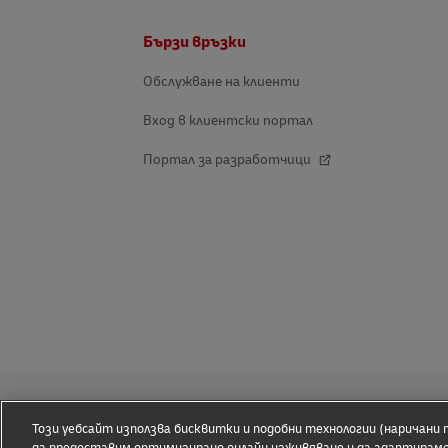
Долно
Бързи връзки
поле
Обслужване на клиенти
Вход в клиентски портал
Портал за разработчици
Този уебсайт използва бисквитки и подобни технологии (наричани п