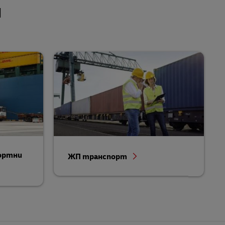
и
ортни
ЖП транспорт