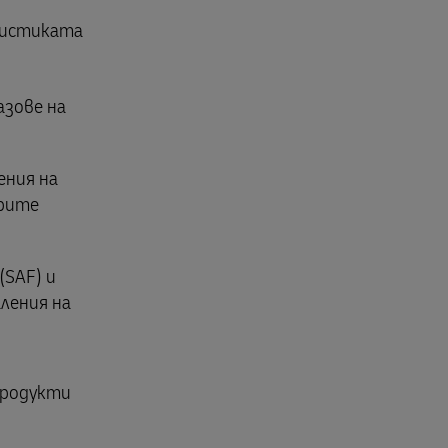
огистиката
азове на
ения на
брите
(SAF) и
аления на
продукти