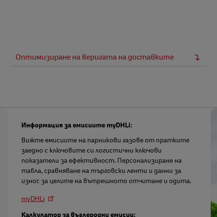
Оптимизиране на веригата на доставките
Информация за емисиите myDHLi:
Вижте емисиите на парникови газове от пратките
заедно с ключовите си логистични ключови
показатели за ефективност. Персонализиране на
табла, сравняване на търговски ленти и данни за
износ за целите на вътрешното отчитане и одита.
myDHLi
Калкулатор за въглеродни емисии: