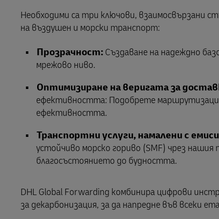
LifeTrack
Необходими са три ключови, взаимосвързани стъ
MyGTS
на въздушен и морски транспорт:
Относно порталите
DHL SameDay
Прозрачност:
Създаване на надеждно базо
мрежово ниво.
LifeTrack
Оптимизиране на веригата за достав
Относно порталите
ефективността: Подобрете маршрутизацият
ефективността.
Транспортни услуги, намалени с емис
устойчиво морско гориво (SMF) чрез нашия п
благосъстоянието до будността.
DHL Global Forwarding комбинира цифрови инс
за декарбонизация, за да напредне във всеки е